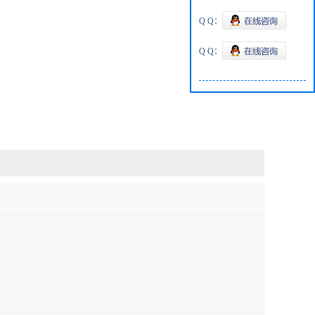
Q Q：
Q Q：