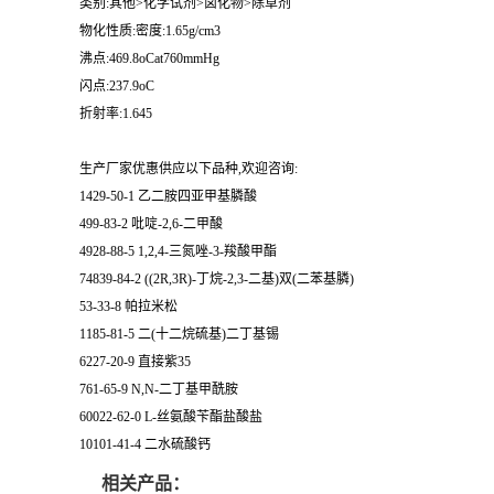
类别:其他>化学试剂>卤化物>除草剂
物化性质:密度:1.65g/cm3
留
沸点:469.8oCat760mmHg
闪点:237.9oC
言
折射率:1.645
生产厂家优惠供应以下品种,欢迎咨询:
1429-50-1 乙二胺四亚甲基膦酸
499-83-2 吡啶-2,6-二甲酸
4928-88-5 1,2,4-三氮唑-3-羧酸甲酯
74839-84-2 ((2R,3R)-丁烷-2,3-二基)双(二苯基膦)
53-33-8 帕拉米松
1185-81-5 二(十二烷硫基)二丁基锡
6227-20-9 直接紫35
761-65-9 N,N-二丁基甲酰胺
60022-62-0 L-丝氨酸苄酯盐酸盐
10101-41-4 二水硫酸钙
相关产品：