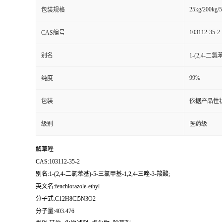
25kg/200kg/5
包装规格
书
103112-35-2
CAS编号
荣
别名
1-(2,4-二氯
誉
99%
纯度
联
包装
依据产品性
系
级别
医药级
方
解草唑
CAS:103112-35-2
式
别名:1-(2,4-二氯苯基)-5-三氯甲基-1,2,4-三唑-3-羧酸;
英文名:fenchlorazole-ethyl
在
分子式:C12H8Cl5N3O2
分子量:403.476
线