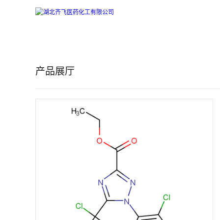
公
司
产品展厅
首
页
公
司
介
绍