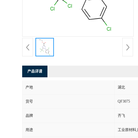
公
司
动
态
产
产品详请
品
产地
湖北
QF3075
展
货号
品牌
齐飞
厅
用途
工业原材料
证