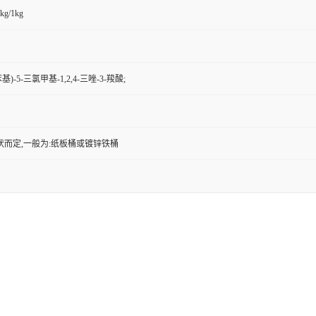
kg/1kg
苯基)-5-三氯甲基-1,2,4-三唑-3-羧酸;
状而定,一般为:纸板桶或镀锌铁桶