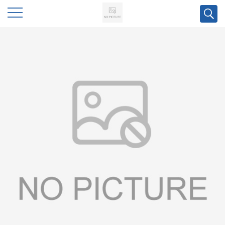
公
司
首
页
公
司
介
绍