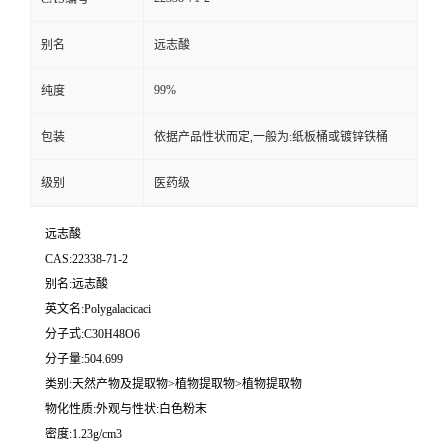
别名
远志酸
99%
纯度
包装
依据产品性状而定,一般为:纸板桶或镀锌铁桶
级别
医药级
远志酸
CAS:22338-71-2
别名:远志酸
英文名:Polygalacicaci
分子式:C30H48O6
分子量:504.699
类别:天然产物及提取物>植物提取物>植物提取物
物化性质:外观与性状:白色粉末
密度:1.23g/cm3