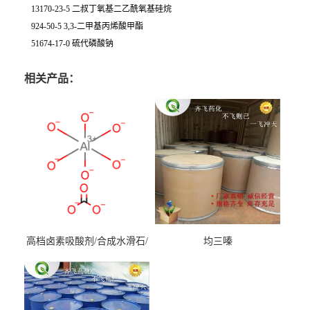
13170-23-5 二叔丁氧基二乙酰氧基硅烷
924-50-5 3,3-二甲基丙烯酸甲酯
51674-17-0 硫代磷酸钠
相关产品：
高档卤素吸酸剂/合成水滑石/
均三嗪
镁铝水滑石