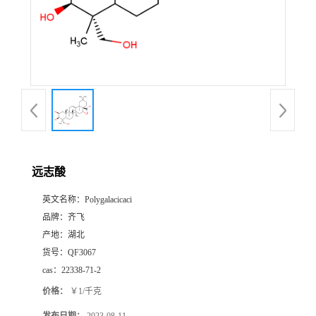
书
荣
誉
联
系
远志酸
英文名称：
Polygalacicaci
方
品牌：
齐飞
产地：
湖北
式
货号：
QF3067
cas：
22338-71-2
在
价格：
￥1/千克
线