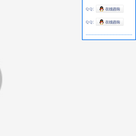
Q Q：
Q Q：