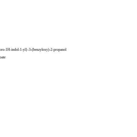
oro-1H-indol-1-yl}-3-(benzyloxy)-2-propanol
oate