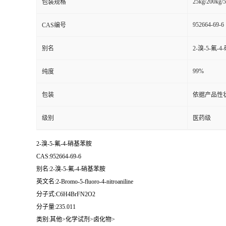
25kg/200kg/5
包装规格
952664-69-6
CAS编号
别名
2-溴-5-氟-
99%
纯度
包装
依据产品性
级别
医药级
2-溴-5-氟-4-硝基苯胺
CAS:952664-69-6
别名:2-溴-5-氟-4-硝基苯胺
英文名:2-Bromo-5-fluoro-4-nitroaniline
分子式:C6H4BrFN2O2
分子量:235.011
类别:其他>化学试剂>卤化物>