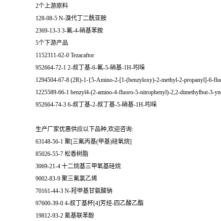
2个上游原料
128-08-5 N-溴代丁二酰亚胺
2369-13-3 3-氟-4-硝基苯胺
5个下游产品
1152311-62-0 Tezacaftor
952664-72-1 2-叔丁基-6-氟-5-硝基-1H-吲哚
1294504-67-8 (2R)-1-{5-Amino-2-[1-(benzyloxy)-2-methyl-2-propanyl]-6-flu
1225589-66-1 benzyl4-(2-amino-4-fluoro-5-nitrophenyl)-2,2-dimethylbut-3-yn
952664-74-3 6-叔丁基-2-叔丁基-5-硝基-1H-吲哚
生产厂家优惠供应以下品种,欢迎咨询:
63148-56-1 聚[三氟丙基(甲基)硅氧烷]
85026-55-7 松香树脂
3069-21-4 十二烷基三甲氧基硅烷
9002-83-9 聚三氟氯乙烯
70161-44-3 N-羟甲基甘氨酸钠
97600-39-0 4-叔丁基杯[4]芳烃-四乙酸乙酯
19812-93-2 氰基联苯酚