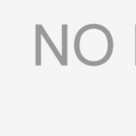
书
荣
誉
联
系
方
式
在
线