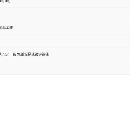
kg/1kg
4-硝基苯胺
状而定,一般为:纸板桶或镀锌铁桶