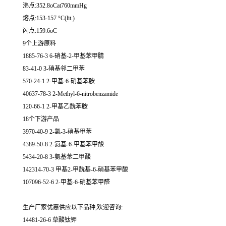
沸点:352.8oCat760mmHg
熔点:153-157 °C(lit.)
闪点:159.6oC
9个上游原料
1885-76-3 6-硝基-2-甲基苯甲腈
83-41-0 3-硝基邻二甲苯
570-24-1 2-甲基-6-硝基苯胺
40637-78-3 2-Methyl-6-nitrobenzamide
120-66-1 2-甲基乙酰苯胺
18个下游产品
3970-40-9 2-氯-3-硝基甲苯
4389-50-8 2-氨基-6-甲基苯甲酸
5434-20-8 3-氨基苯二甲酸
142314-70-3 甲基2-甲酰基-6-硝基苯甲酸
107096-52-6 2-甲基-6-硝基苯甲醛
生产厂家优惠供应以下品种,欢迎咨询:
14481-26-6 草酸钛钾