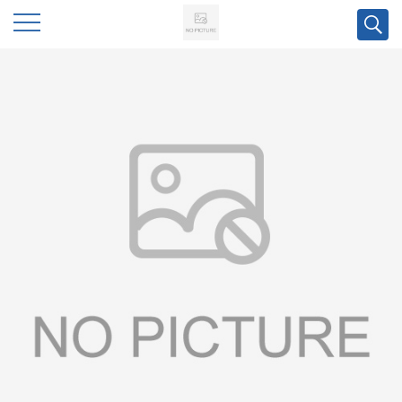
公
司
首
页
公
司
介
绍