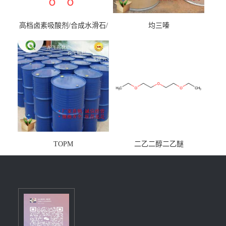
高档卤素吸酸剂/合成水滑石/
均三嗪
镁铝水滑石
TOPM
二乙二醇二乙醚