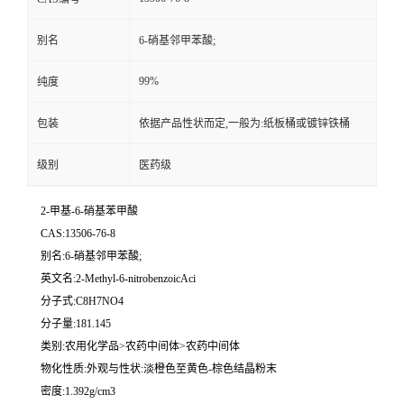
别名
6-硝基邻甲苯酸;
99%
纯度
包装
依据产品性状而定,一般为:纸板桶或镀锌铁桶
级别
医药级
2-甲基-6-硝基苯甲酸
CAS:13506-76-8
别名:6-硝基邻甲苯酸;
英文名:2-Methyl-6-nitrobenzoicAci
分子式:C8H7NO4
分子量:181.145
类别:农用化学品>农药中间体>农药中间体
物化性质:外观与性状:淡橙色至黄色-棕色结晶粉末
密度:1.392g/cm3