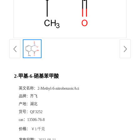
书
荣
誉
联
系
2-甲基-6-硝基苯甲酸
英文名称：
2-Methyl-6-nitrobenzoicAci
方
品牌：
齐飞
产地：
湖北
式
货号：
QF3252
cas：
13506-76-8
在
价格：
￥1/千克
线