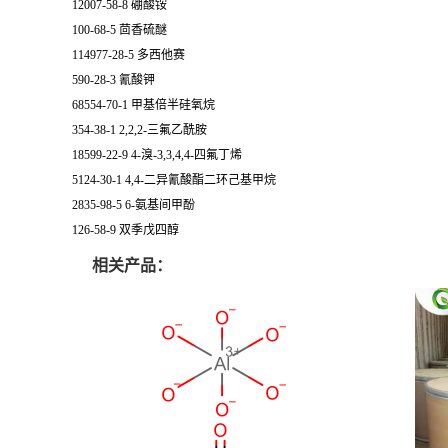
12007-58-8 硼酸铵
100-68-5 茴香硫醚
114977-28-5 多西他赛
590-28-3 氰酸钾
68554-70-1 甲基倍半硅氧烷
354-38-1 2,2,2-三氟乙酰胺
18599-22-9 4-溴-3,3,4,4-四氟丁烯
5124-30-1 4,4-二异氰酸酯二环己基甲烷
2835-98-5 6-氨基间甲酚
126-58-9 双季戊四醇
相关产品：