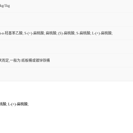
kg/1kg
)-α-羟基苯乙酸; S-(+)-扁桃酸; 扁桃酸; (S)-扁桃酸; S-扁桃酸; L-(+)-扁桃酸;
状而定,一般为:纸板桶或镀锌铁桶
桃酸; L-(+)-扁桃酸;