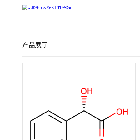
公
司
产品展厅
首
页
公
司
介
绍