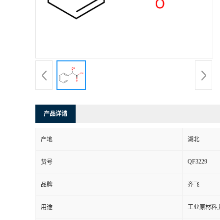
公
司
动
态
产
产品详请
品
产地
湖北
QF3229
展
货号
品牌
齐飞
厅
用途
工业原材料
证