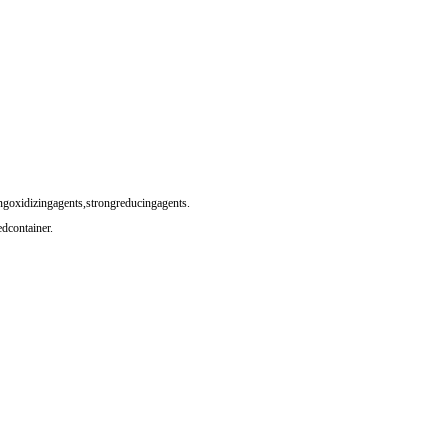
goxidizingagents,strongreducingagents.
dcontainer.