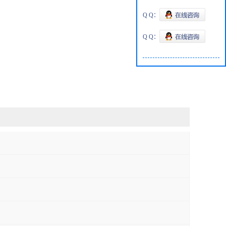
Q Q：
Q Q：