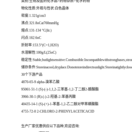
类别:生物及医药化学品>药物杂质>化学药物
物化性质:外观与性状:白色晶体
留
密度:1.321g/cm3
沸点:321.8oCat760mmHg
言
熔点:131-134 °C(lit.)
闪点:162.6oC
折射率:153.5°(C=1,H2O)
水溶解性:100g/L(25oC)
稳定性:Stable,butlightsensitive.Combustible.Incompatiblewithstrongbases,stron
储存条件:Storeinacool,dryplace.Donotstoreindirectsunlight.Storeinatightlyclose
30个下游产品
4870-65-9 alpha-溴苯乙酸
95061-51-1 (S)-(-)-1,1,2-三苯基-1,2-丁二醇2-醋酸酯
3966-30-1 (R)-(-)-2-羟基-2-苯基丙酸
40435-14-1 (S)-(+)-1-苯基-1,2-乙二醇对甲苯磺酸酯
4755-72-0 2-CHLORO-2-PHENYLACETICACID
生产厂家优惠供应以下品种,欢迎咨询: