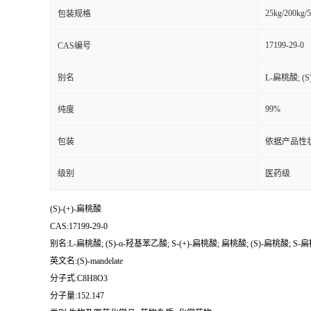
25kg/200kg/5
包装规格
书
17199-29-0
CAS编号
荣
别名
L-扁桃酸; (S
誉
99%
纯度
联
包装
依据产品性
系
级别
医药级
方
(S)-(+)-扁桃酸
CAS:17199-29-0
式
别名:L-扁桃酸; (S)-α-羟基苯乙酸; S-(+)-扁桃酸; 扁桃酸; (S)-扁桃酸; S-扁
英文名:(S)-mandelate
在
分子式:C8H8O3
分子量:152.147
线