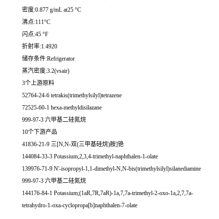
密度:0.877 g/mL at25 °C
沸点:111°C
闪点:45 °F
折射率:1.4920
储存条件:Refrigerator
蒸汽密度:3.2(vsair)
3个上游原料
52764-24-6 tetrakis(trimethylsilyl)tetrazene
72525-60-1 hexa-methyldisilazane
999-97-3 六甲基二硅氮烷
10个下游产品
41836-21-9 三[N,N-双(三甲基硅烷)胺]铯
144084-33-3 Potassium;2,3,4-trimethyl-naphthalen-1-olate
139976-71-9 N'-isopropyl-1,1-dimethyl-N,N-bis(trimethylsilyl)silanediamine
999-97-3 六甲基二硅氮烷
144176-84-1 Potassium;(1aR,7R,7aR)-1a,7,7a-trimethyl-2-oxo-1a,2,7,7a-
tetrahydro-1-oxa-cyclopropa[b]naphthalen-7-olate