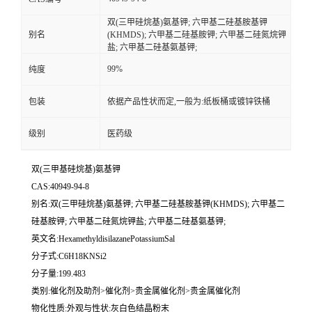
双(三甲硅烷基)氨基钾; 六甲基二硅基胺基钾
别名
(KHMDS); 六甲基二硅基胺钾; 六甲基二硅氮烷钾
盐; 六甲基二硅基氨基钾;
99%
纯度
包装
依据产品性状而定,一般为:纸板桶或镀锌铁桶
级别
医药级
双(三甲基硅烷基)氨基钾
CAS:40949-94-8
别名:双(三甲硅烷基)氨基钾; 六甲基二硅基胺基钾(KHMDS); 六甲基二
硅基胺钾; 六甲基二硅氮烷钾盐; 六甲基二硅基氨基钾;
英文名:HexamethyldisilazanePotassiumSal
分子式:C6H18KNSi2
分子量:199.483
类别:催化剂及助剂>催化剂>贵金属催化剂>贵金属催化剂
物化性质:外观与性状:灰白色结晶粉末