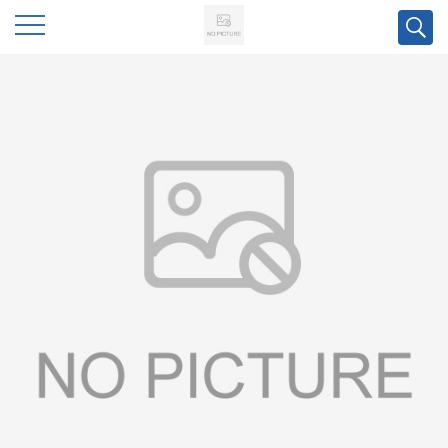
公
司
首
页
公
司
介
绍