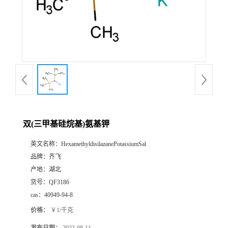
书
荣
誉
联
系
双(三甲基硅烷基)氨基钾
英文名称：
HexamethyldisilazanePotassiumSal
方
品牌：
齐飞
产地：
湖北
式
货号：
QF3186
cas：
40949-94-8
在
价格：
￥1/千克
线