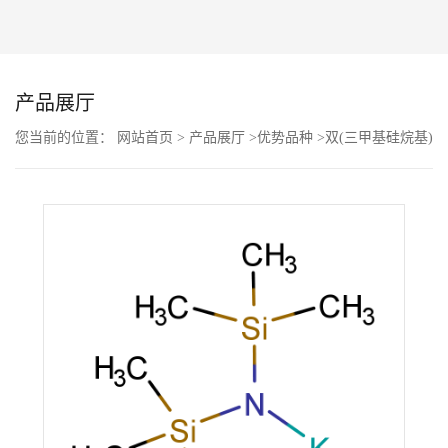
公
司
产品展厅
动
您当前的位置：
网站首页
>
产品展厅
>
优势品种
>
双(三甲基硅烷基)
氨基钾
态
产
品
展
厅
证