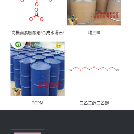
高档卤素吸酸剂/合成水滑石/
均三嗪
镁铝水滑石
TOPM
二乙二醇二乙醚