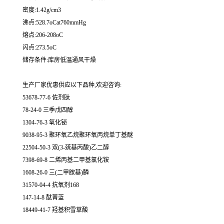
密度:1.42g/cm3
沸点:528.7oCat760mmHg
熔点:206-208oC
闪点:273.5oC
储存条件:库房低温通风干燥
生产厂家优惠供应以下品种,欢迎咨询:
53678-77-6 佐剂肽
78-24-0 三季戊四醇
1304-76-3 氧化铋
9038-95-3 聚环氧乙烷聚环氧丙烷单丁基醚
22504-50-3 双(3-巯基丙酸)乙二醇
7398-69-8 二烯丙基二甲基氯化铵
1608-26-0 三(二甲胺基)膦
31570-04-4 抗氧剂168
147-14-8 酞菁蓝
18449-41-7 羟基积雪草酸