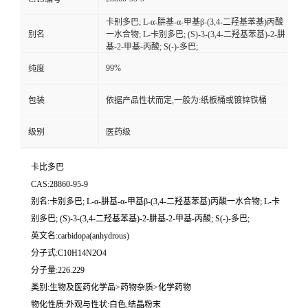
卡别多巴; L-α-肼基-α-甲基β-(3,4-二羟基苯基)丙酸
别名
一水合物; L-卡别多巴; (S)-3-(3,4-二羟基苯基)-2-肼
基-2-甲基-丙酸; S(-)-多巴;
99%
纯度
包装
依据产品性状而定,一般为:纸板桶或镀锌铁桶
级别
医药级
卡比多巴
CAS:28860-95-9
别名:卡别多巴; L-α-肼基-α-甲基β-(3,4-二羟基苯基)丙酸一水合物; L-卡
别多巴; (S)-3-(3,4-二羟基苯基)-2-肼基-2-甲基-丙酸; S(-)-多巴;
英文名:carbidopa(anhydrous)
分子式:C10H14N2O4
分子量:226.229
类别:生物及医药化学品>药物杂质>化学药物
物化性质:外观与性状:白色,结晶粉末