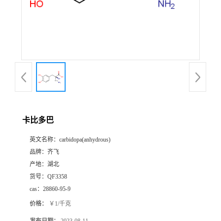
书
荣
誉
联
系
卡比多巴
英文名称：
carbidopa(anhydrous)
方
品牌：
齐飞
产地：
湖北
式
货号：
QF3358
cas：
28860-95-9
在
价格：
￥1/千克
线