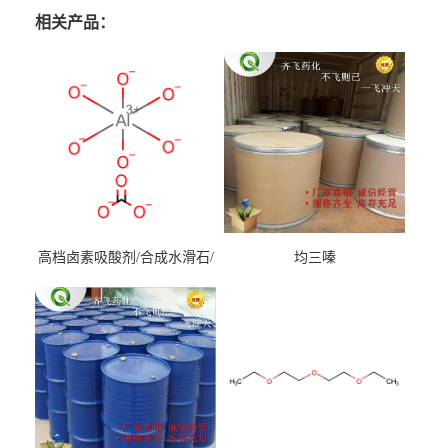
相关产品：
高档卤素吸酸剂/合成水滑石/
均三嗪
镁铝水滑石