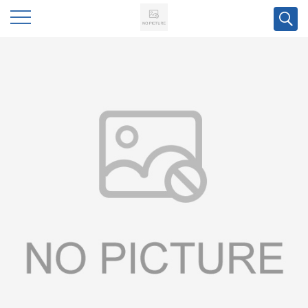
公
司
首
页
公
司
介
绍