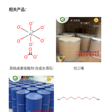
相关产品：
高档卤素吸酸剂/合成水滑石/
均三嗪
镁铝水滑石