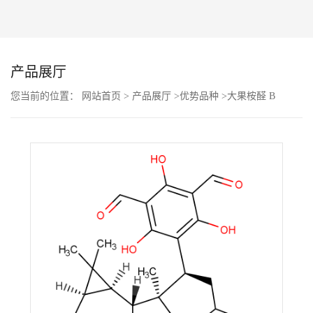
公
司
产品展厅
动
您当前的位置：
网站首页
>
产品展厅
>
优势品种
>
大果桉醛 B
态
产
品
展
厅
证