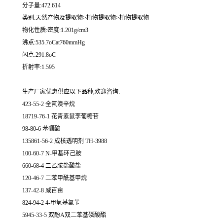
分子量:472.614
类别:天然产物及提取物>植物提取物>植物提取物
物化性质:密度:1.201g/cm3
沸点:535.7oCat760mmHg
闪点:291.8oC
折射率:1.595
生产厂家优惠供应以下品种,欢迎咨询:
423-55-2 全氟溴辛烷
18719-76-1 花青素鼠李葡糖苷
98-80-6 苯硼酸
135861-56-2 成核透明剂 TH-3988
100-60-7 N-甲基环己胺
660-68-4 二乙胺盐酸盐
120-46-7 二苯甲酰基甲烷
137-42-8 威百亩
824-94-2 4-甲氧基氯苄
5945-33-5 双酚A双二苯基磷酸酯