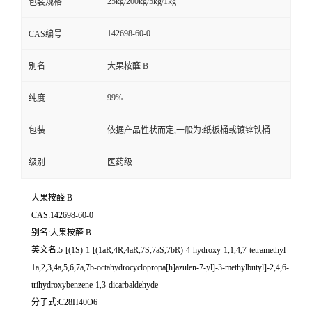
25kg/200kg/5kg/1kg
包装规格
142698-60-0
CAS编号
别名
大果桉醛 B
99%
纯度
包装
依据产品性状而定,一般为:纸板桶或镀锌铁桶
级别
医药级
大果桉醛 B
CAS:142698-60-0
别名:大果桉醛 B
英文名:5-[(1S)-1-[(1aR,4R,4aR,7S,7aS,7bR)-4-hydroxy-1,1,4,7-tetramethyl-
1a,2,3,4a,5,6,7a,7b-octahydrocyclopropa[h]azulen-7-yl]-3-methylbutyl]-2,4,6-
trihydroxybenzene-1,3-dicarbaldehyde
分子式:C28H40O6