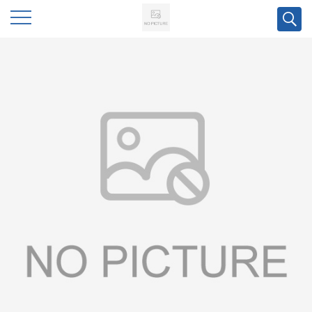
公
司
首
页
公
司
介
绍