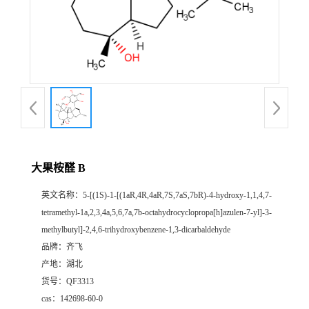
书
荣
誉
联
系
大果桉醛 B
英文名称：
5-[(1S)-1-[(1aR,4R,4aR,7S,7aS,7bR)-4-hydroxy-1,1,4,7-
方
tetramethyl-1a,2,3,4a,5,6,7a,7b-octahydrocyclopropa[h]azulen-7-yl]-3-
methylbutyl]-2,4,6-trihydroxybenzene-1,3-dicarbaldehyde
式
品牌：
齐飞
产地：
湖北
在
货号：
QF3313
cas：
142698-60-0
线