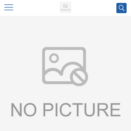
公
司
首
页
公
司
介
绍