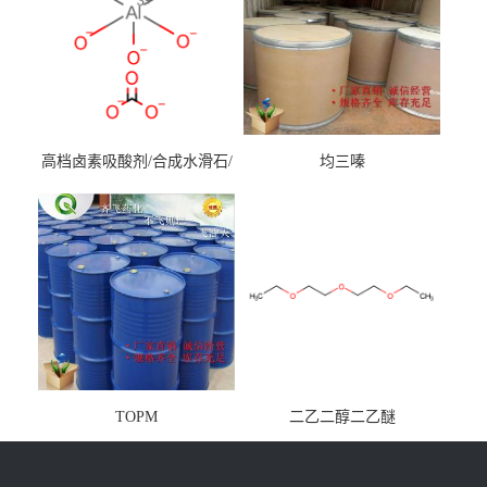
高档卤素吸酸剂/合成水滑石/
均三嗪
镁铝水滑石
TOPM
二乙二醇二乙醚