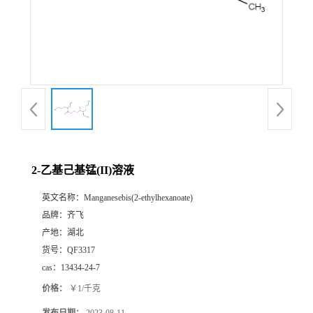
书
荣
誉
联
系
2-乙基己基锰(II)溶液
英文名称：
Manganesebis(2-ethylhexanoate)
方
品牌：
齐飞
产地：
湖北
式
货号：
QF3317
cas：
13434-24-7
在
价格：
￥1/千克
线