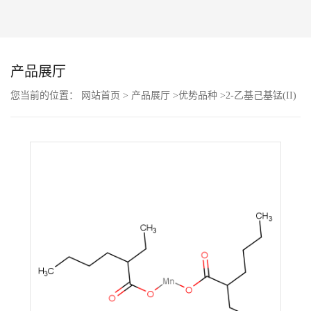
公
司
产品展厅
动
您当前的位置：
网站首页
>
产品展厅
>
优势品种
>
2-乙基己基锰(II)
溶液
态
产
品
展
厅
证