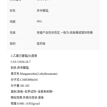
别名
异辛酸锰;
99%
纯度
包装
依据产品性状而定,一般为:纸板桶或镀锌铁桶
级别
医药级
2-乙基己基锰(II)溶液
CAS:13434-24-7
别名:异辛酸锰;
英文名:Manganesebis(2-ethylhexanoate)
分子式:C16H30MnO4
分子量:341.345
类别:其他>化学试剂>含氮有机物>
物化性质:外观与性状:液体
密度:0.940---0.955g/cm3