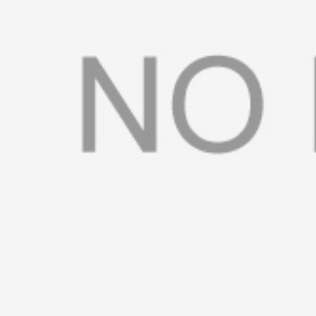
书
荣
誉
联
系
方
式
在
线