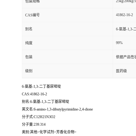
25kg/200kg/5
包装规格
41862-16-2
CAS编号
别名
6-氨基-1,
99%
纯度
包装
依据产品性
级别
医药级
6-氨基-1,3-二丁基尿嘧啶
CAS:41862-16-2
别名:6-氨基-1,3-二丁基尿嘧啶
英文名:6-amino-1,3-dibutylpyrimidine-2,4-dione
分子式:C12H21N3O2
分子量:239.314
类别:其他>化学试剂>芳香化合物>