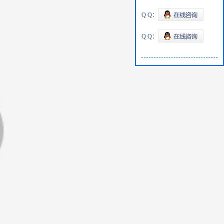
Q Q：
Q Q：