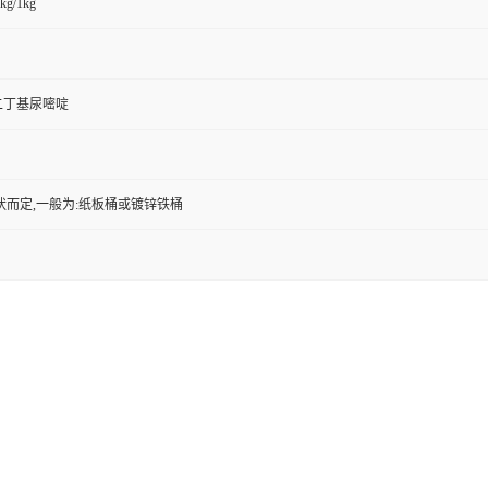
kg/1kg
3-二丁基尿嘧啶
状而定,一般为:纸板桶或镀锌铁桶