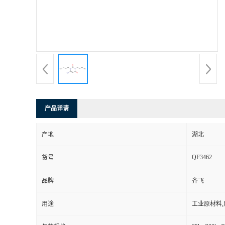
产品详请
产地
湖北
QF3462
货号
品牌
齐飞
用途
工业原材料