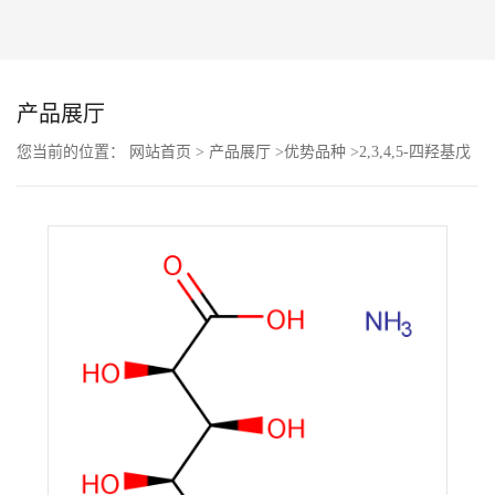
公
司
产品展厅
动
您当前的位置：
网站首页
>
产品展厅
>
优势品种
>
2,3,4,5-四羟基戊
酸
态
产
品
展
厅
证