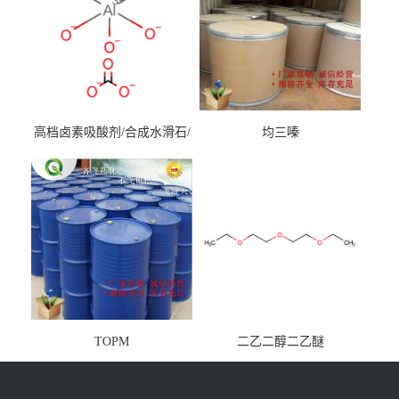
高档卤素吸酸剂/合成水滑石/
均三嗪
镁铝水滑石
TOPM
二乙二醇二乙醚