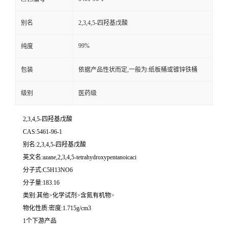
别名
2,3,4,5-四羟基戊酸
99%
纯度
包装
依据产品性状而定,一般为:纸板桶或镀锌铁桶
级别
医药级
2,3,4,5-四羟基戊酸
CAS:5461-96-1
别名:2,3,4,5-四羟基戊酸
英文名:azane,2,3,4,5-tetrahydroxypentanoicaci
分子式:C5H13NO6
分子量:183.16
类别:其他>化学试剂>含氮有机物>
物化性质:密度:1.715g/cm3
1个下游产品