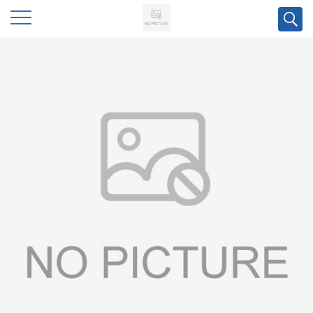
公
司
首
页
公
司
介
绍