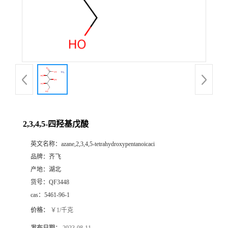
书
荣
誉
联
系
2,3,4,5-四羟基戊酸
英文名称：
azane,2,3,4,5-tetrahydroxypentanoicaci
方
品牌：
齐飞
产地：
湖北
式
货号：
QF3448
cas：
5461-96-1
在
价格：
￥1/千克
线