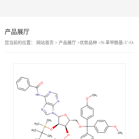
公
司
产品展厅
动
您当前的位置：
网站首页
>
产品展厅
>
优势品种
>
N-苯甲酰基-5’-O-
(4,4-二甲氧基三苯甲基)-2’-O-[(叔丁基)二甲基硅基]腺苷-3’-(2-氰基
态
乙基-N,N-二异丙基)亚磷酰胺
产
品
展
厅
证