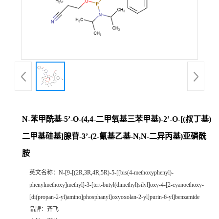
书
荣
誉
联
系
N-苯甲酰基-5’-O-(4,4-二甲氧基三苯甲基)-2’-O-[(叔丁基)
二甲基硅基]腺苷-3’-(2-氰基乙基-N,N-二异丙基)亚磷酰
方
胺
式
英文名称：
N-[9-[(2R,3R,4R,5R)-5-[[bis(4-methoxyphenyl)-
phenylmethoxy]methyl]-3-[tert-butyl(dimethyl)silyl]oxy-4-[2-cyanoethoxy-
在
[di(propan-2-yl)amino]phosphanyl]oxyoxolan-2-yl]purin-6-yl]benzamide
品牌：
齐飞
线