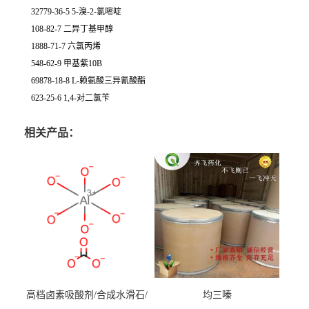
32779-36-5 5-溴-2-氯嘧啶
108-82-7 二异丁基甲醇
1888-71-7 六氯丙烯
548-62-9 甲基紫10B
69878-18-8 L-赖氨酸三异氰酸酯
623-25-6 1,4-对二氯苄
相关产品：
高档卤素吸酸剂/合成水滑石/
均三嗪