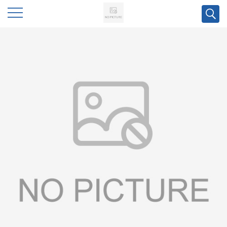
公
司
首
页
公
司
介
绍