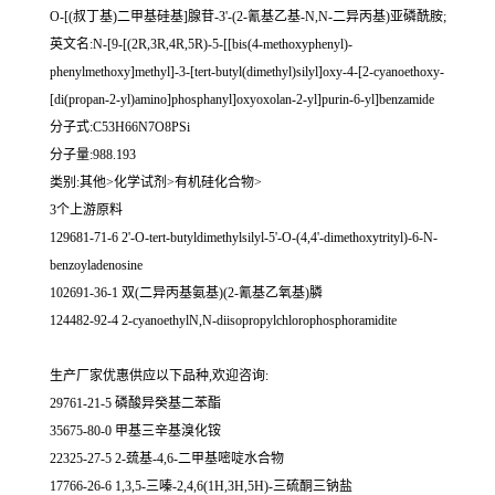
O-[(叔丁基)二甲基硅基]腺苷-3'-(2-氰基乙基-N,N-二异丙基)亚磷酰胺;
英文名:N-[9-[(2R,3R,4R,5R)-5-[[bis(4-methoxyphenyl)-
phenylmethoxy]methyl]-3-[tert-butyl(dimethyl)silyl]oxy-4-[2-cyanoethoxy-
[di(propan-2-yl)amino]phosphanyl]oxyoxolan-2-yl]purin-6-yl]benzamide
分子式:C53H66N7O8PSi
分子量:988.193
类别:其他>化学试剂>有机硅化合物>
3个上游原料
129681-71-6 2'-O-tert-butyldimethylsilyl-5'-O-(4,4'-dimethoxytrityl)-6-N-
benzoyladenosine
102691-36-1 双(二异丙基氨基)(2-氰基乙氧基)膦
124482-92-4 2-cyanoethylN,N-diisopropylchlorophosphoramidite
生产厂家优惠供应以下品种,欢迎咨询:
29761-21-5 磷酸异癸基二苯酯
35675-80-0 甲基三辛基溴化铵
22325-27-5 2-巯基-4,6-二甲基嘧啶水合物
17766-26-6 1,3,5-三嗪-2,4,6(1H,3H,5H)-三硫酮三钠盐