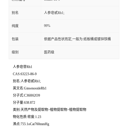
别名
人参皂甙Rh1;
99%
纯度
包装
依据产品性状而定,一般为:纸板桶或镀锌铁桶
级别
医药级
人参皂苷Rh1
CAS:63223-86-9
别名:人参皂甙Rh1;
英文名:GinsenosideRh1
分子式:C36H62O9
分子量:638.872
类别:天然产物及提取物>植物提取物>植物提取物
物化性质:密度:1.23
沸点:755.1oCat760mmHg