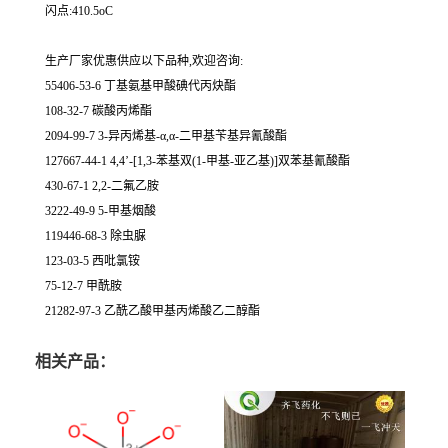
闪点:410.5oC
生产厂家优惠供应以下品种,欢迎咨询:
55406-53-6 丁基氨基甲酸碘代丙炔酯
108-32-7 碳酸丙烯酯
2094-99-7 3-异丙烯基-α,α-二甲基苄基异氰酸酯
127667-44-1 4,4’-[1,3-苯基双(1-甲基-亚乙基)]双苯基氰酸酯
430-67-1 2,2-二氟乙胺
3222-49-9 5-甲基烟酸
119446-68-3 除虫脲
123-03-5 西吡氯铵
75-12-7 甲酰胺
21282-97-3 乙酰乙酸甲基丙烯酸乙二醇酯
相关产品：