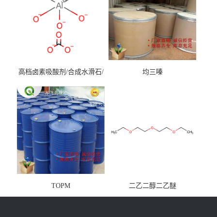
高档卤素吸酸剂/合成水滑石/
均三嗪
镁铝水滑石
TOPM
二乙二醇二乙醚