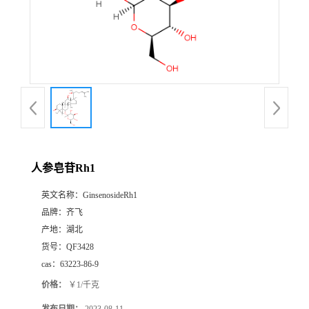
书
荣
誉
联
系
人参皂苷Rh1
英文名称：
GinsenosideRh1
方
品牌：
齐飞
产地：
湖北
式
货号：
QF3428
cas：
63223-86-9
在
价格：
￥1/千克
线