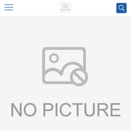
公
司
首
页
公
司
介
绍