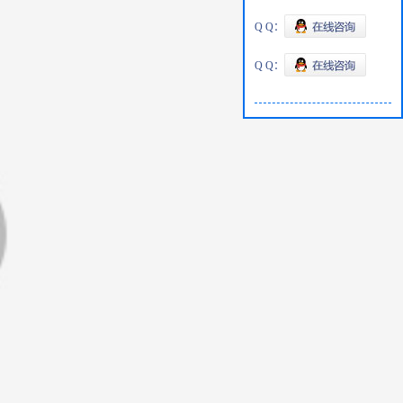
Q Q：
Q Q：