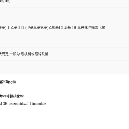
kg/1kg
噻唑基)-1-乙基-2-[2-(甲基苯基氨基)乙烯基]-3-苯基-1H-苯并咪唑鎓碘化物
状而定,一般为:纸板桶或镀锌铁桶
并咪唑鎓碘化物
H-苯并咪唑鎓碘化物
yl-3H-benzoimidazol-1-iumiodide