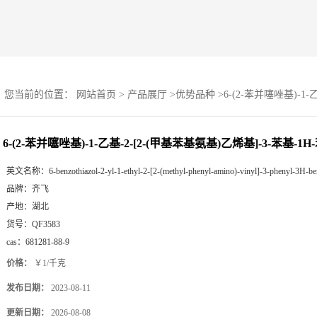
您当前的位置：
网站首页
>
产品展厅
>
优势品种
>
6-(2-苯并噻唑基)-1
6-(2-苯并噻唑基)-1-乙基-2-[2-(甲基苯基氨基)乙烯基]-3-苯基
英文名称：
6-benzothiazol-2-yl-1-ethyl-2-[2-(methyl-phenyl-amino)-vinyl]-3-phenyl-3H-b
品牌：
齐飞
产地：
湖北
货号：
QF3583
cas：
681281-88-9
价格：
￥1/千克
发布日期：
2023-08-11
更新日期：
2026-08-08