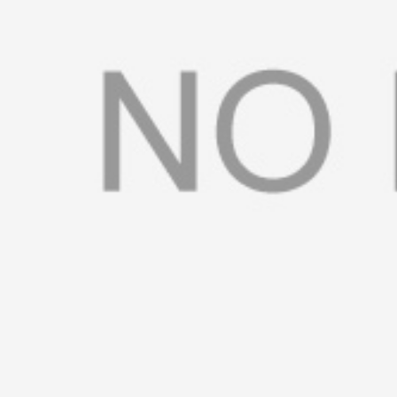
书
荣
誉
联
系
方
式
在
线