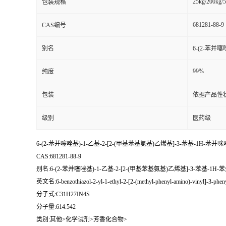
25kg/200kg/5
包装规格
681281-88-9
CAS编号
别名
6-(2-苯并
99%
纯度
包装
依据产品性
级别
医药级
6-(2-苯并噻唑基)-1-乙基-2-[2-(甲基苯基氨基)乙烯基]-3-苯基-1H-苯
CAS:681281-88-9
别名:6-(2-苯并噻唑基)-1-乙基-2-[2-(甲基苯基氨基)乙烯基]-3-苯基-1
英文名:6-benzothiazol-2-yl-1-ethyl-2-[2-(methyl-phenyl-amino)-vinyl]-3-phen
分子式:C31H27IN4S
分子量:614.542
类别:其他>化学试剂>芳香化合物>