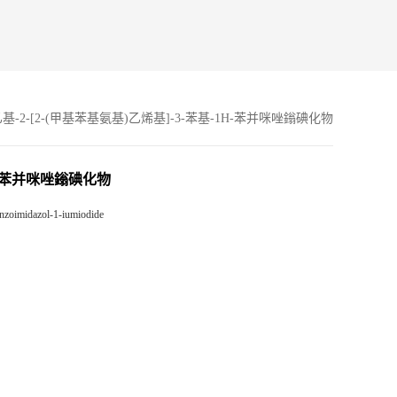
-乙基-2-[2-(甲基苯基氨基)乙烯基]-3-苯基-1H-苯并咪唑鎓碘化物
-1H-苯并咪唑鎓碘化物
enzoimidazol-1-iumiodide