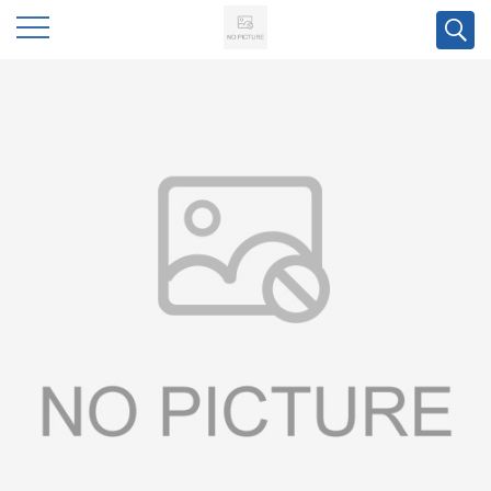
公
司
首
页
公
司
介
绍