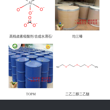
高档卤素吸酸剂/合成水滑石/
均三嗪
镁铝水滑石
TOPM
二乙二醇二乙醚