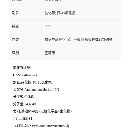
别名
盐化铵; 氮-15氯化氩;
99%
纯度
包装
依据产品性状而定,一般为:纸板桶或镀锌铁桶
级别
医药级
氯化铵-15N
CAS:39466-62-1
别名:盐化铵; 氮-15氯化氩;
英文名:Ammoniumchloride-15N
分子式:ClH4N
分子量:54.4849
类别:基础化学品>无机化学品>卤化物>
1个上游原料
141521-70-2 trans-sodium-vanadium(-I)