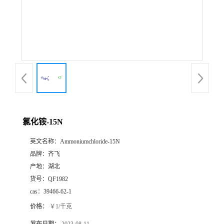
书
荣
誉
联
系
氯化铵-15N
英文名称：
Ammoniumchloride-15N
方
品牌：
齐飞
产地：
湖北
式
货号：
QF1982
cas：
39466-62-1
在
价格：
￥1/千克
线