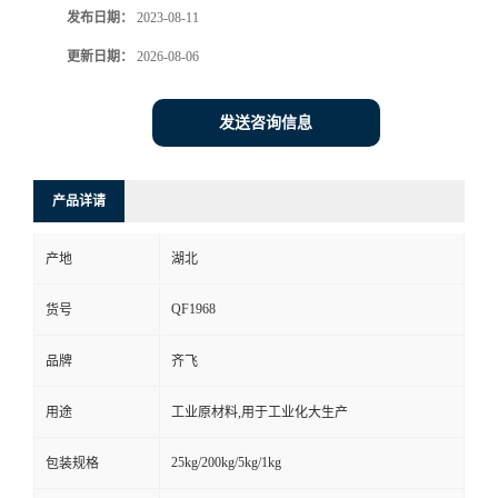
发布日期：
2023-08-11
书
更新日期：
2026-08-06
荣
发送咨询信息
誉
产品详请
联
产地
湖北
系
QF1968
货号
方
品牌
齐飞
式
用途
工业原材料,用于工业化大生产
在
25kg/200kg/5kg/1kg
包装规格
线