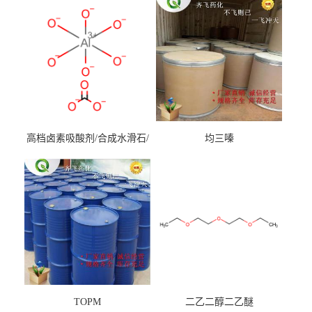
高档卤素吸酸剂/合成水滑石/
均三嗪
镁铝水滑石
TOPM
二乙二醇二乙醚