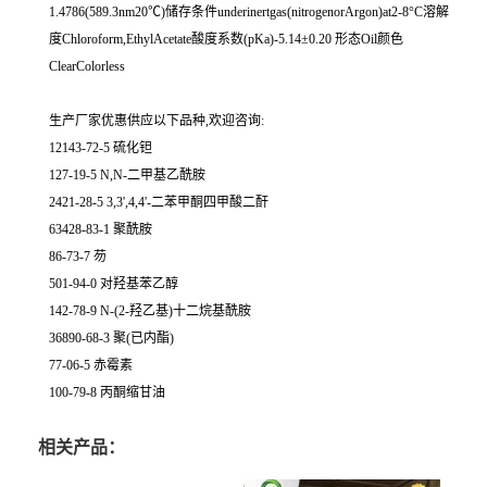
1.4786(589.3nm20℃)储存条件underinertgas(nitrogenorArgon)at2-8°C溶解
度Chloroform,EthylAcetate酸度系数(pKa)-5.14±0.20 形态Oil颜色
ClearColorless
生产厂家优惠供应以下品种,欢迎咨询:
12143-72-5 硫化钽
127-19-5 N,N-二甲基乙酰胺
2421-28-5 3,3',4,4'-二苯甲酮四甲酸二酐
63428-83-1 聚酰胺
86-73-7 芴
501-94-0 对羟基苯乙醇
142-78-9 N-(2-羟乙基)十二烷基酰胺
36890-68-3 聚(已内酯)
77-06-5 赤霉素
100-79-8 丙酮缩甘油
相关产品：