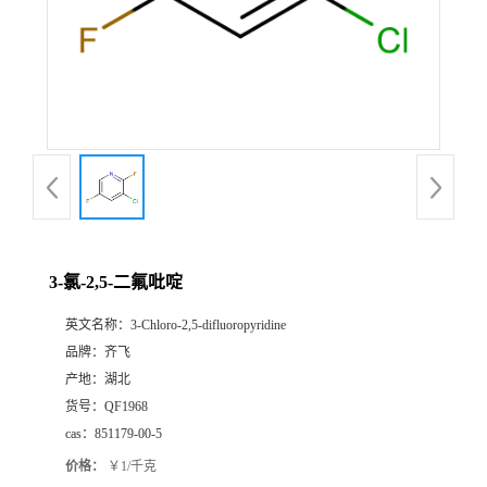
公
司
动
态
产
3-氯-2,5-二氟吡啶
品
英文名称：
3-Chloro-2,5-difluoropyridine
品牌：
齐飞
展
产地：
湖北
货号：
QF1968
厅
cas：
851179-00-5
价格：
￥1/千克
证