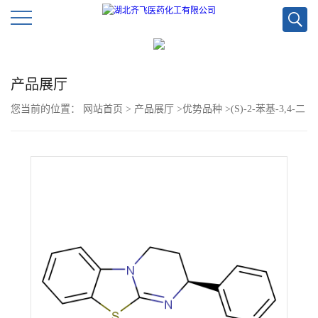
公
产品展厅
司
您当前的位置：
网站首页
>
产品展厅
>
优势品种
>
(S)-2-苯基-3,4-二
首
氢-2H-苯并[4,5]噻唑并[3,2-A]嘧啶
页
公
司
介
绍