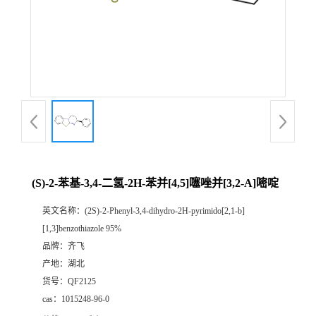
公
司
动
态
产
(S)-2-苯基-3,4-二氢-2H-苯并[4,5]噻唑并[3,2-A]嘧啶
品
英文名称：
(2S)-2-Phenyl-3,4-dihydro-2H-pyrimido[2,1-b]
[1,3]benzothiazole 95%
展
品牌：
齐飞
产地：
湖北
厅
货号：
QF2125
cas：
1015248-96-0
证