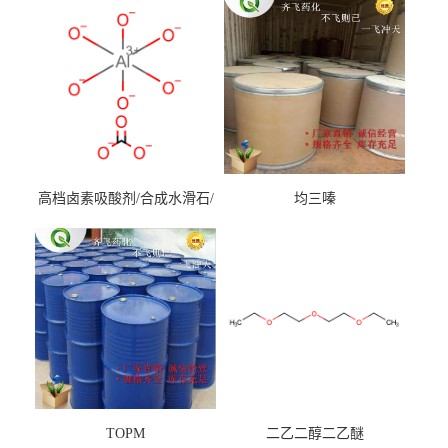
高档卤素吸酸剂/合成水滑石/
均三嗪
镁铝水滑石
TOPM
二乙二醇二乙醚