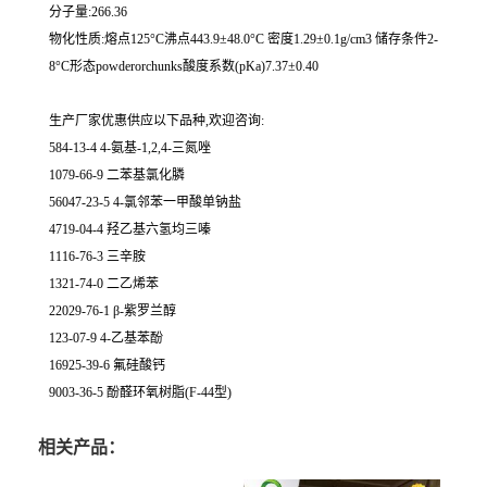
分子量:266.36
物化性质:熔点125°C沸点443.9±48.0°C 密度1.29±0.1g/cm3 储存条件2-
8°C形态powderorchunks酸度系数(pKa)7.37±0.40
生产厂家优惠供应以下品种,欢迎咨询:
584-13-4 4-氨基-1,2,4-三氮唑
1079-66-9 二苯基氯化膦
56047-23-5 4-氯邻苯一甲酸单钠盐
4719-04-4 羟乙基六氢均三嗪
1116-76-3 三辛胺
1321-74-0 二乙烯苯
22029-76-1 β-紫罗兰醇
123-07-9 4-乙基苯酚
16925-39-6 氟硅酸钙
9003-36-5 酚醛环氧树脂(F-44型)
相关产品：