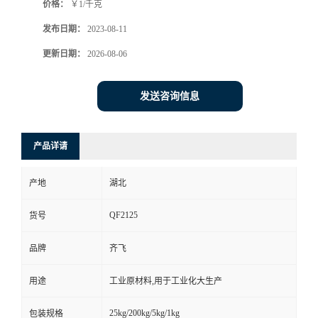
价格：
￥1/千克
书
发布日期：
2023-08-11
更新日期：
2026-08-06
荣
誉
发送咨询信息
联
产品详请
系
产地
湖北
方
QF2125
货号
式
品牌
齐飞
在
用途
工业原材料,用于工业化大生产
线
25kg/200kg/5kg/1kg
包装规格