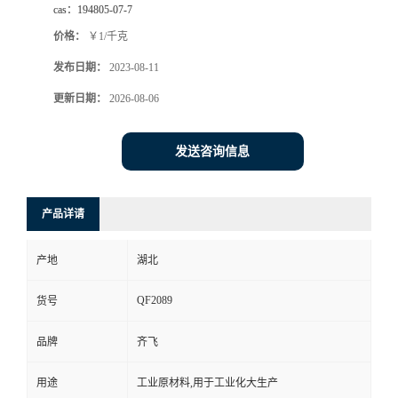
cas：
194805-07-7
书
价格：
￥1/千克
发布日期：
2023-08-11
荣
更新日期：
2026-08-06
誉
发送咨询信息
联
系
产品详请
方
产地
湖北
式
QF2089
货号
在
品牌
齐飞
用途
工业原材料,用于工业化大生产
线