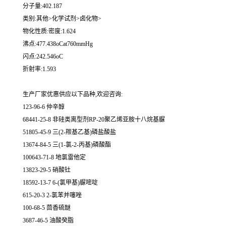
分子量:402.187
类别:其他>化学试剂>卤化物>
物化性质:密度:1.624
沸点:477.438oCat760mmHg
闪点:242.546oC
折射率:1.593
生产厂家优惠供应以下品种,欢迎咨询:
123-96-6 仲辛醇
68441-25-8 非硅类离型剂RP-20聚乙烯亚胺十八烷基脲
51805-45-9 三(2-羰基乙基)磷盐酸盐
13674-84-5 三(1-氯-2-丙基)磷酸酯
100643-71-8 地氯雷他定
13823-29-5 硝酸钍
18592-13-7 6-(氯甲基)脲嘧啶
615-20-3 2-氯苯并噻唑
100-68-5 茴香硫醚
3687-46-5 油酸癸脂