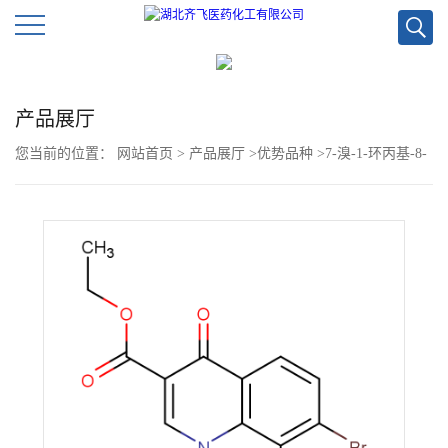
公
产品展厅
司
您当前的位置：
网站首页
>
产品展厅
>
优势品种
>
7-溴-1-环丙基-8-
首
二氟甲氧基-1,4-二氢-4-氧代喹啉-3-羧酸乙酯
页
公
司
介
绍