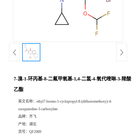
公
司
动
态
产
7-溴-1-环丙基-8-二氟甲氧基-1,4-二氢-4-氧代喹啉-3-羧酸
品
乙酯
展
英文名称：
ethyl7-bromo-1-cyclopropyl-8-(difluoromethoxy)-4-
oxoquinoline-3-carboxylate
厅
品牌：
齐飞
产地：
湖北
证
货号：
QF2089