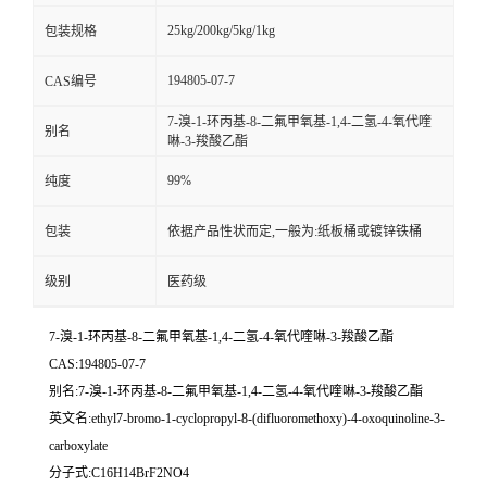
25kg/200kg/5kg/1kg
包装规格
留
194805-07-7
CAS编号
言
7-溴-1-环丙基-8-二氟甲氧基-1,4-二氢-4-氧代喹
别名
啉-3-羧酸乙酯
99%
纯度
包装
依据产品性状而定,一般为:纸板桶或镀锌铁桶
级别
医药级
7-溴-1-环丙基-8-二氟甲氧基-1,4-二氢-4-氧代喹啉-3-羧酸乙酯
CAS:194805-07-7
别名:7-溴-1-环丙基-8-二氟甲氧基-1,4-二氢-4-氧代喹啉-3-羧酸乙酯
英文名:ethyl7-bromo-1-cyclopropyl-8-(difluoromethoxy)-4-oxoquinoline-3-
carboxylate
分子式:C16H14BrF2NO4