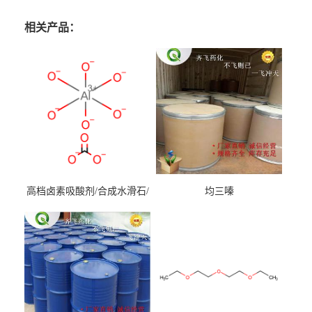
相关产品：
高档卤素吸酸剂/合成水滑石/
均三嗪
镁铝水滑石