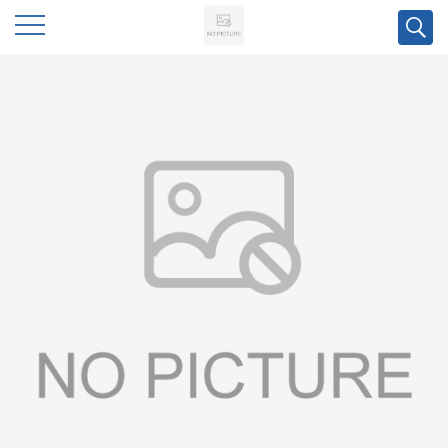
公
司
首
页
公
司
介
绍