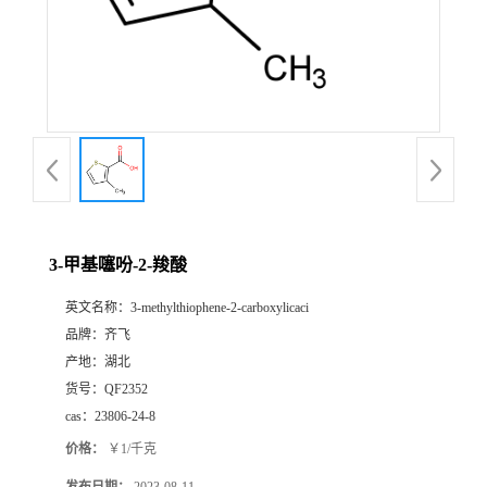
书
荣
誉
联
系
3-甲基噻吩-2-羧酸
英文名称：
3-methylthiophene-2-carboxylicaci
方
品牌：
齐飞
产地：
湖北
式
货号：
QF2352
cas：
23806-24-8
在
价格：
￥1/千克
线