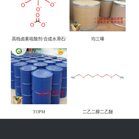
高档卤素吸酸剂/合成水滑石/
均三嗪
镁铝水滑石
TOPM
二乙二醇二乙醚