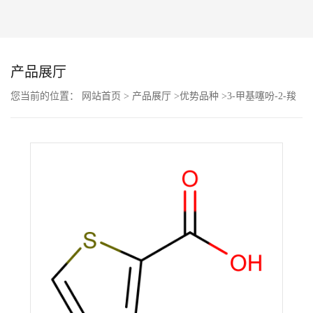
公
司
产品展厅
动
您当前的位置：
网站首页
>
产品展厅
>
优势品种
>
3-甲基噻吩-2-羧
酸
态
产
品
展
厅
证