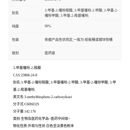
3-甲基-2-噻吩羧酸; 3-甲基噻吩-2-甲酸; 3-甲基-2-
别名
噻吩甲酸; 3-甲基-2-羧基噻吩;
99%
纯度
包装
依据产品性状而定,一般为:纸板桶或镀锌铁桶
级别
医药级
3-甲基噻吩-2-羧酸
CAS:23806-24-8
别名:3-甲基-2-噻吩羧酸; 3-甲基噻吩-2-甲酸; 3-甲基-2-噻吩甲酸; 3-甲
基-2-羧基噻吩;
英文名:3-methylthiophene-2-carboxylicaci
分子式:C6H6O2S
分子量:142.176
类别:生物及医药化学品>医药中间体>
物化性质:外观与性状:白色至淡黄色粉末