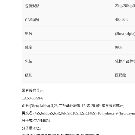
25kg/200kg/5
包装规格
书
465-99-6
CAS编号
荣
别名
(3beta,4a
誉
99%
纯度
联
包装
依据产品性
系
级别
医药级
方
常春藤皂苷元
CAS:465-99-6
式
别名:(3beta,4alpha)-3,23-二羟基齐墩果-12-烯-28-酸; 常春藤皂甙元;
英文名:(4aS,6aR,6aS,6bR,8aR,9R,10S,12aR,14bS)-10-hydroxy-9-(hydroxymethyl)-
在
分子式:C30H48O4
分子量:472.7
线