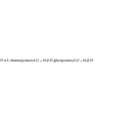
8-O-α-L-rhamnopyranosyl-(1→4)-β-D-glucopyranosyl-(1→6)-β-D-