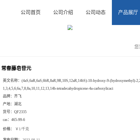
公司首页
公司介绍
公司动态
产品展厅
您
常春藤皂苷元
英文名称：
(4aS,6aR,6aS,6bR,8aR,9R,10S,12aR,14bS)-10-hydroxy-9-(hydroxymethyl)-2,2
1,3,4,5,6,6a,7,8,8a,10,11,12,13,14b-tetradecahydropicene-4a-carboxylicaci
品牌：
齐飞
产地：
湖北
货号：
QF2335
cas：
465-99-6
价格：
￥1/千克