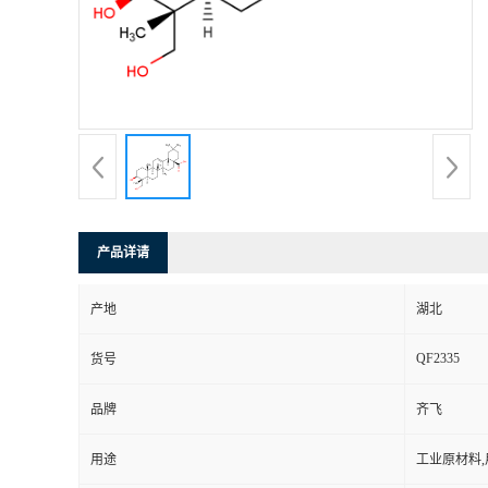
公
司
动
态
产
产品详请
品
产地
湖北
QF2335
展
货号
品牌
齐飞
厅
用途
工业原材料
证