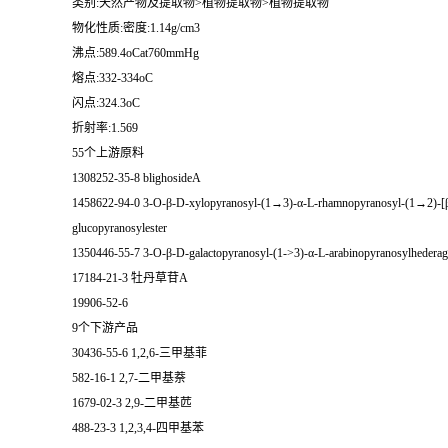
类别:天然产物及提取物>植物提取物>植物提取物
物化性质:密度:1.14g/cm3
留
沸点:589.4oCat760mmHg
熔点:332-334oC
言
闪点:324.3oC
折射率:1.569
55个上游原料
1308252-35-8 blighosideA
1458622-94-0 3-O-β-D-xylopyranosyl-(1→3)-α-L-rhamnopyranosyl-(1→2)-[β
glucopyranosylester
1350446-55-7 3-O-β-D-galactopyranosyl-(1->3)-α-L-arabinopyranosylhederag
17184-21-3 牡丹草苷A
19906-52-6
9个下游产品
30436-55-6 1,2,6-三甲基菲
582-16-1 2,7-二甲基萘
1679-02-3 2,9-二甲基苉
488-23-3 1,2,3,4-四甲基苯