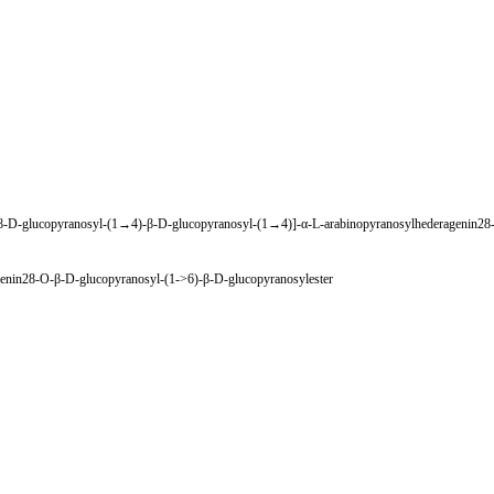
-D-glucopyranosyl-(1→4)-β-D-glucopyranosyl-(1→4)]-α-L-arabinopyranosylhederagenin2
enin28-O-β-D-glucopyranosyl-(1->6)-β-D-glucopyranosylester