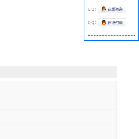
Q Q：
Q Q：