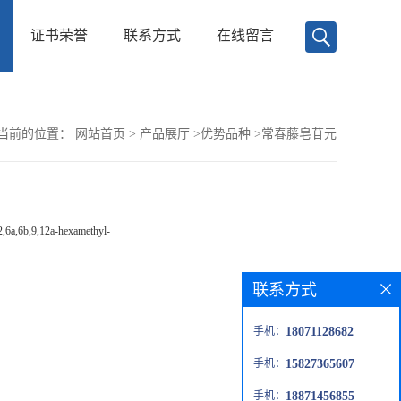
证书荣誉
联系方式
在线留言
当前的位置：
网站首页
>
产品展厅
>
优势品种
>
常春藤皂苷元
,6a,6b,9,12a-hexamethyl-
联系方式
手机：
18071128682
手机：
15827365607
手机：
18871456855