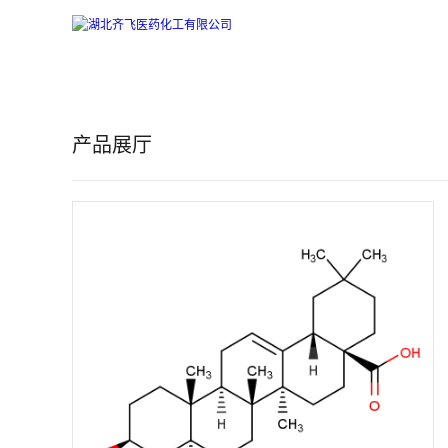
公
司
产品展厅
首
页
公
司
介
绍