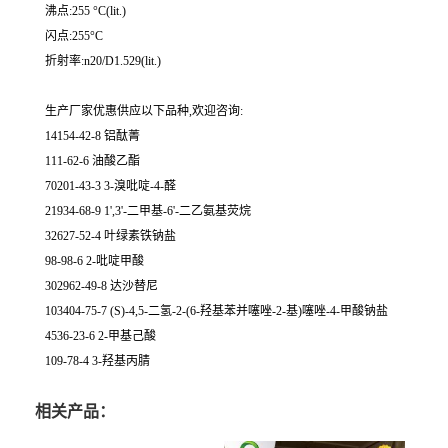
沸点:255 °C(lit.)
闪点:255°C
折射率:n20/D1.529(lit.)
生产厂家优惠供应以下品种,欢迎咨询:
14154-42-8 铝酞菁
111-62-6 油酸乙酯
70201-43-3 3-溴吡啶-4-醛
21934-68-9 1',3'-二甲基-6'-二乙氨基荧烷
32627-52-4 叶绿素铁钠盐
98-98-6 2-吡啶甲酸
302962-49-8 达沙替尼
103404-75-7 (S)-4,5-二氢-2-(6-羟基苯并噻唑-2-基)噻唑-4-甲酸钠盐
4536-23-6 2-甲基己酸
109-78-4 3-羟基丙腈
相关产品：