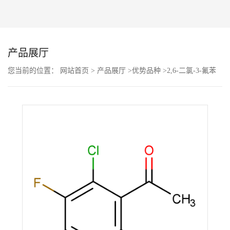
公
司
产品展厅
动
您当前的位置：
网站首页
>
产品展厅
>
优势品种
>
2,6-二氯-3-氟苯
乙酮
态
产
品
展
厅
证