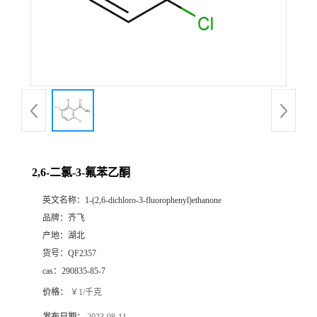
书
荣
誉
联
系
2,6-二氯-3-氟苯乙酮
英文名称：
1-(2,6-dichloro-3-fluorophenyl)ethanone
方
品牌：
齐飞
产地：
湖北
式
货号：
QF2357
cas：
290835-85-7
在
价格：
￥1/千克
线