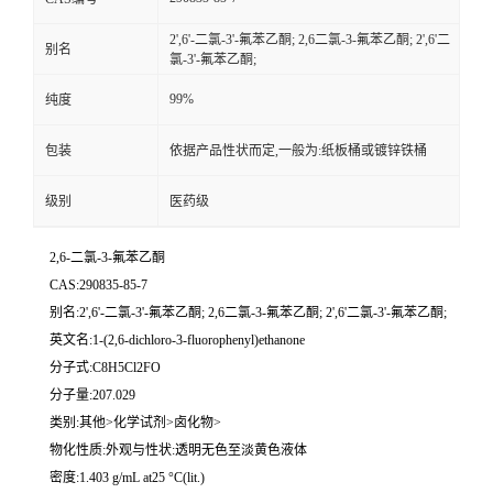
2',6'-二氯-3'-氟苯乙酮; 2,6二氯-3-氟苯乙酮; 2',6'二
别名
氯-3'-氟苯乙酮;
99%
纯度
包装
依据产品性状而定,一般为:纸板桶或镀锌铁桶
级别
医药级
2,6-二氯-3-氟苯乙酮
CAS:290835-85-7
别名:2',6'-二氯-3'-氟苯乙酮; 2,6二氯-3-氟苯乙酮; 2',6'二氯-3'-氟苯乙酮;
英文名:1-(2,6-dichloro-3-fluorophenyl)ethanone
分子式:C8H5Cl2FO
分子量:207.029
类别:其他>化学试剂>卤化物>
物化性质:外观与性状:透明无色至淡黄色液体
密度:1.403 g/mL at25 °C(lit.)