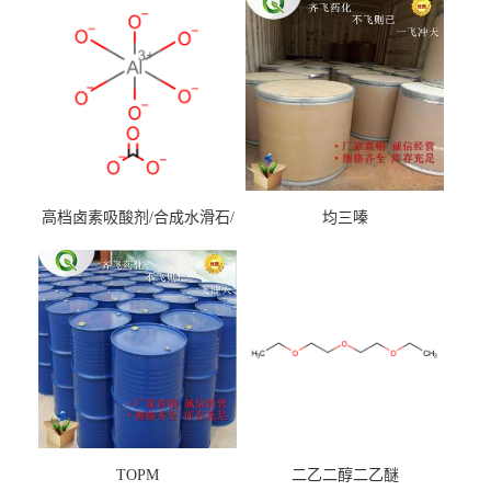
高档卤素吸酸剂/合成水滑石/
均三嗪
镁铝水滑石
TOPM
二乙二醇二乙醚