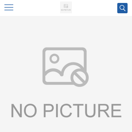
公
司
首
页
公
司
介
绍