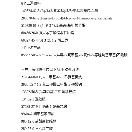
6个上游原料
149524-42-5 (R)-3-(3-氟苯基)-5-羟甲基恶唑烷-2-酮
288570-67-2 2-methylpropyl(4-bromo-3-fluorophenyl)carbamate
510729-01-8 (4-溴-3-氟苯基)氨基甲酸苄酯
60456-26-0 (R)-(-)-丁酸缩水甘油酯
60827-45-4 (S)-3-氯-1,2-丙二醇
1个下游产品
856677-05-9 (5S)-N-[3-(4-溴-3-氟苯基)-2-氧代-5-恶唑烷基甲基]乙酰胺
生产厂家优惠供应以下品种,欢迎咨询:
21934-68-9 1',3'-二甲基-6'-二乙氨基荧烷
3965-55-7 1,3-苯二甲酸二甲酯-5-磺酸钠
13822-56-5 (3-氨丙基)三甲氧基硅烷
134-62-3 避蚊胺
57538-27-9 2-甲基-1-硝基异脲
99-04-7 间甲基苯甲酸
985-12-6 盐酸屈他维林
280-57-9 三乙烯二胺