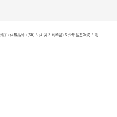
展厅
>
优势品种
>
(5R)-3-(4-溴-3-氟苯基)-5-羟甲基恶唑烷-2-酮