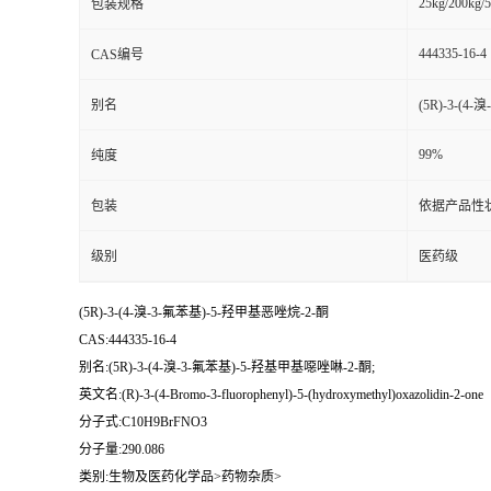
25kg/200kg/5
包装规格
444335-16-4
CAS编号
别名
(5R)-3-(
99%
纯度
包装
依据产品性
级别
医药级
(5R)-3-(4-溴-3-氟苯基)-5-羟甲基恶唑烷-2-酮
CAS:444335-16-4
别名:(5R)-3-(4-溴-3-氟苯基)-5-羟基甲基噁唑啉-2-酮;
英文名:(R)-3-(4-Bromo-3-fluorophenyl)-5-(hydroxymethyl)oxazolidin-2-one
分子式:C10H9BrFNO3
分子量:290.086
类别:生物及医药化学品>药物杂质>