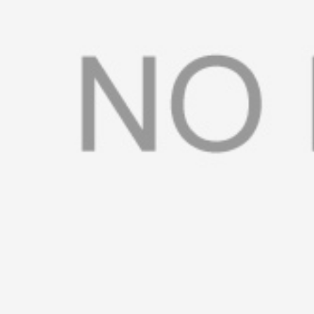
书
荣
誉
联
系
方
式
在
线