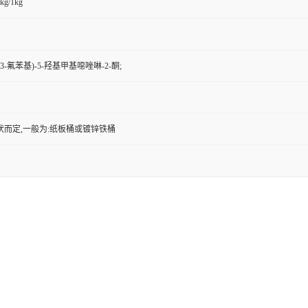
kg/1kg
4-溴-3-氟苯基)-5-羟基甲基噁唑啉-2-酮;
状而定,一般为:纸板桶或镀锌铁桶