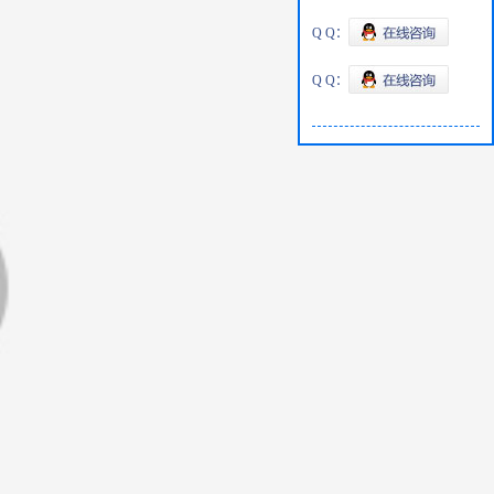
Q Q：
Q Q：