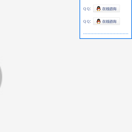
Q Q：
Q Q：