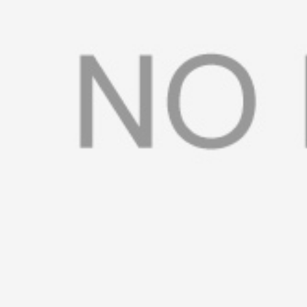
书
荣
誉
联
系
方
式
在
线