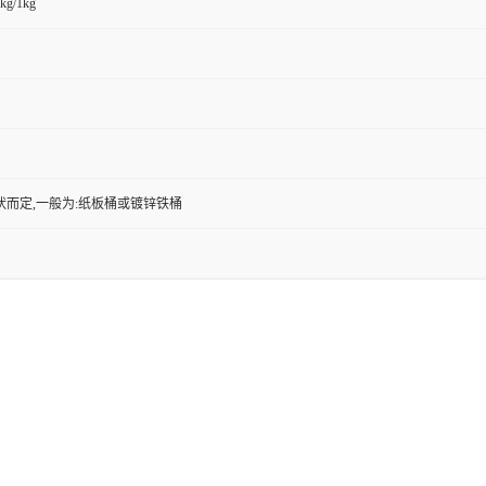
kg/1kg
状而定,一般为:纸板桶或镀锌铁桶