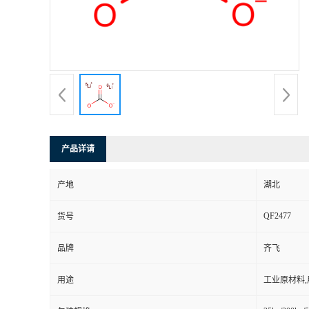
产品详请
产地
湖北
QF2477
货号
品牌
齐飞
用途
工业原材料