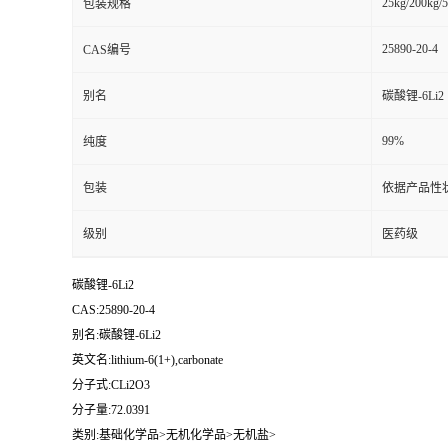
25kg/200kg/5
包装规格
25890-20-4
CAS编号
别名
碳酸锂-6Li2
99%
纯度
包装
依据产品性
级别
医药级
碳酸锂-6Li2
CAS:25890-20-4
别名:碳酸锂-6Li2
英文名:lithium-6(1+),carbonate
分子式:CLi2O3
分子量:72.0391
类别:基础化学品>无机化学品>无机盐>