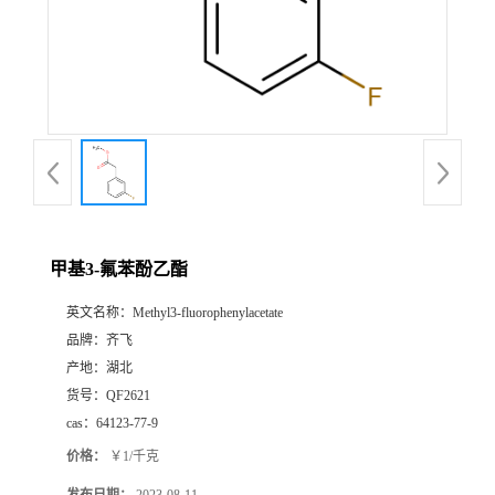
书
荣
誉
联
系
甲基3-氟苯酚乙酯
英文名称：
Methyl3-fluorophenylacetate
方
品牌：
齐飞
产地：
湖北
式
货号：
QF2621
cas：
64123-77-9
在
价格：
￥1/千克
线