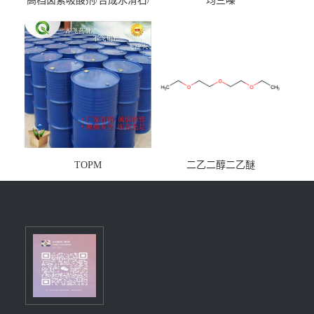
高档卤素吸酸剂/合成水滑石/
均三嗪
镁铝水滑石
TOPM
二乙二醇二乙醚