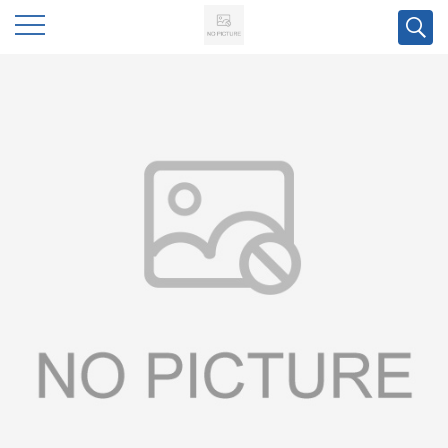
公
司
首
页
公
司
介
绍