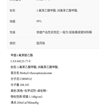
别名
3-氟苯乙酸甲酯; 间氟苯乙酸甲酯;
99%
纯度
包装
依据产品性状而定,一般为:纸板桶或镀锌铁桶
级别
医药级
甲基3-氟苯酚乙酯
CAS:64123-77-9
别名:3-氟苯乙酸甲酯; 间氟苯乙酸甲酯;
英文名:Methyl3-fluorophenylacetate
分子式:C9H9FO2
分子量:168.165
类别:其他>化学试剂>卤化物>
物化性质:密度:1.148g/cm3
沸点:204oCat760mmHg