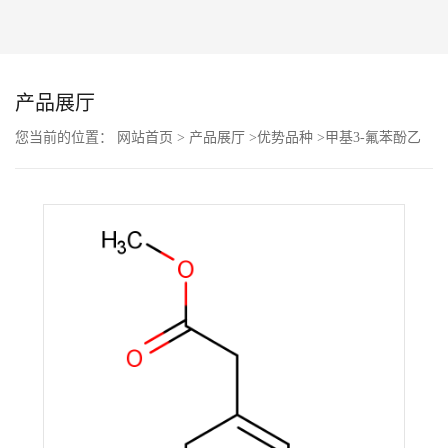
公
司
产品展厅
动
您当前的位置：
网站首页
>
产品展厅
>
优势品种
>
甲基3-氟苯酚乙
酯
态
产
品
展
厅
证