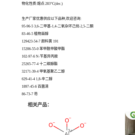
物化性质:熔点:283°C(dec.)
生产厂家优惠供应以下品种,欢迎咨询:
95-96-5 3,6-二甲基-1,4-二氧杂环己烷-2,5-二酮
83-46-5 植物甾醇
129423-54-7 颜料黄 191
15206-55-0 苯甲酰甲酸甲酯
102-97-6 N-苄基异丙胺
25265-77-4 十二碳醇酯
32171-39-4 甲氧基聚乙二醇
629-41-4 1,8-辛二醇
1897-45-6 百菌清
86-73-7 芴
相关产品：