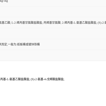
kg/1kg
-氨基乙酸; L-2-烯丙基甘氨酸盐酸盐; 丙烯基甘氨酸; 2-烯丙基-L-氨基乙酸盐酸盐; (S)-2
状而定,一般为:纸板桶或镀锌铁桶
丙基-L-氨基乙酸盐酸盐; (S)-2-氨基-4-戊烯酸盐酸盐;