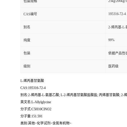
25kg/200kg/5
包装规格
195316-72-4
CAS编号
别名
2-烯丙基-L
99%
纯度
包装
依据产品性
级别
医药级
L-烯丙基甘氨酸
CAS:195316-72-4
别名:2-烯丙基-L-氨基乙酸; L-2-烯丙基甘氨酸盐酸盐; 丙烯基甘氨酸; 2-烯
英文名:L-Allylglycine
分子式:C5H10ClNO2
分子量:151.591
类别:其他>化学试剂>含氮有机物>