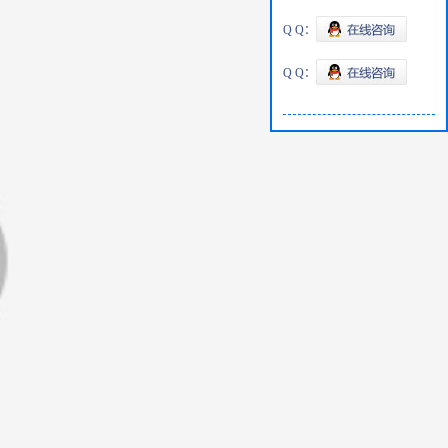
Q Q：
Q Q：