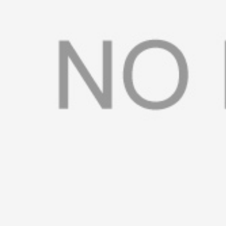
书
荣
誉
联
系
方
式
在
线