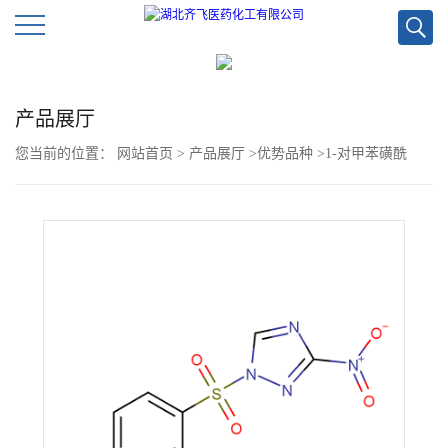
公
产品展厅
司
您当前的位置：
网站首页
>
产品展厅
>
优势品种
>
1-对甲苯磺酰
首
基-3-硝基-1,2,4-三唑
页
公
司
介
绍