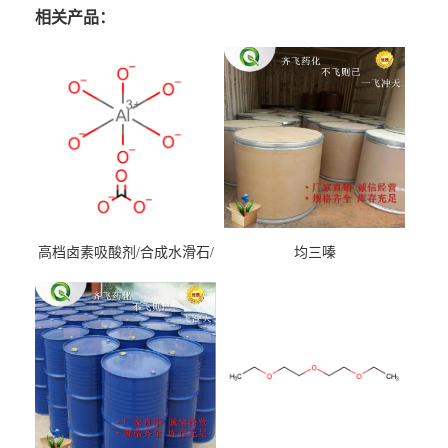
相关产品：
高档卤素吸酸剂/合成水滑石/
均三嗪
镁铝水滑石