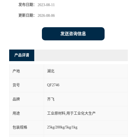
发布日期：
2023-08-11
书
更新日期：
2026-08-06
荣
发送咨询信息
誉
产品详请
联
产地
湖北
系
QF2746
货号
方
品牌
齐飞
式
用途
工业原材料,用于工业化大生产
在
25kg/200kg/5kg/1kg
包装规格
线