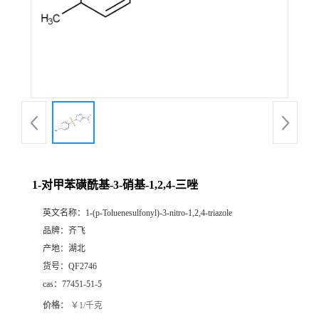
公
司
动
态
产
1-对甲苯磺酰基-3-硝基-1,2,4-三唑
品
英文名称：
1-(p-Toluenesulfonyl)-3-nitro-1,2,4-triazole
品牌：
齐飞
展
产地：
湖北
货号：
QF2746
厅
cas：
77451-51-5
价格：
￥1/千克
证