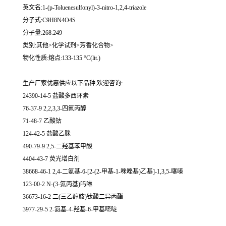
英文名:1-(p-Toluenesulfonyl)-3-nitro-1,2,4-triazole
分子式:C9H8N4O4S
分子量:268.249
类别:其他>化学试剂>芳香化合物>
物化性质:熔点:133-135 °C(lit.)
生产厂家优惠供应以下品种,欢迎咨询:
24390-14-5 盐酸多西环素
76-37-9 2,2,3,3-四氟丙醇
71-48-7 乙酸钴
124-42-5 盐酸乙脒
490-79-9 2,5-二羟基苯甲酸
4404-43-7 荧光增白剂
38668-46-1 2,4-二氨基-6-[2-(2-甲基-1-咪唑基)乙基]-1,3,5-噻嗪
123-00-2 N-(3-氨丙基)吗啉
36673-16-2 二(三乙醇胺)钛酸二异丙酯
3977-29-5 2-氨基-4-羟基-6-甲基嘧啶