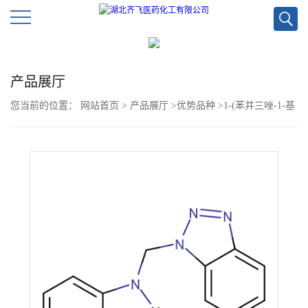
公
产品展厅
司
您当前的位置：
网站首页
>
产品展厅
>
优势品种
>
1-(苯并三唑-1-基
首
甲基)苯并三唑
页
公
司
介
绍