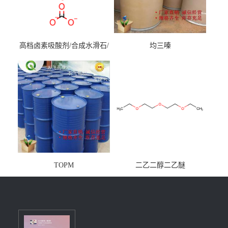
高档卤素吸酸剂/合成水滑石/
均三嗪
镁铝水滑石
TOPM
二乙二醇二乙醚