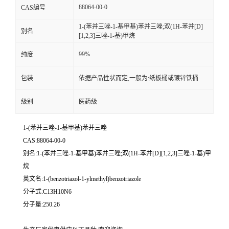
88064-00-0
CAS编号
留
1-(苯并三唑-1-基甲基)苯并三唑;双(1H-苯并[D]
别名
[1,2,3]三唑-1-基)甲烷
言
99%
纯度
包装
依据产品性状而定,一般为:纸板桶或镀锌铁桶
级别
医药级
1-(苯并三唑-1-基甲基)苯并三唑
CAS:88064-00-0
别名:1-(苯并三唑-1-基甲基)苯并三唑;双(1H-苯并[D][1,2,3]三唑-1-基)甲
烷
英文名:1-(benzotriazol-1-ylmethyl)benzotriazole
分子式:C13H10N6
分子量:250.26