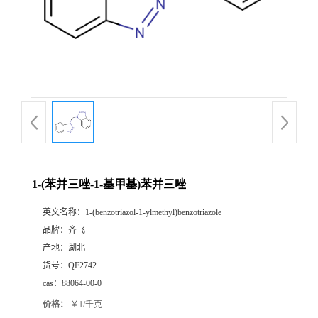
公
司
动
态
产
1-(苯并三唑-1-基甲基)苯并三唑
品
英文名称：
1-(benzotriazol-1-ylmethyl)benzotriazole
品牌：
齐飞
展
产地：
湖北
货号：
QF2742
厅
cas：
88064-00-0
价格：
￥1/千克
证