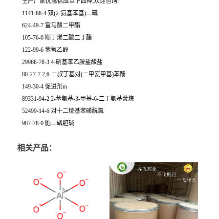
生产厂家优惠供应以下品种,欢迎咨询:
1141-88-4 双(2-氨基苯基)二硫
624-49-7 富马酸二甲酯
105-76-0 顺丁烯二酸二丁酯
122-99-6 苯氧乙醇
29968-78-3 4-硝基苯乙胺盐酸盐
88-27-7 2,6-二叔丁基对(二甲氨甲基)苯酚
149-30-4 促进剂m
89331-94-2 2-苯氨基-3-甲基-6-二丁氨基荧烷
52499-14-6 对十二烷基苯磺酰氯
987-78-0 胞二磷胆碱
相关产品：