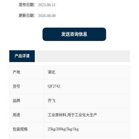
发布日期：
2023-08-11
书
更新日期：
2026-08-08
荣
发送咨询信息
誉
产品详请
联
产地
湖北
系
QF2742
货号
方
品牌
齐飞
式
用途
工业原材料,用于工业化大生产
在
25kg/200kg/5kg/1kg
包装规格
线