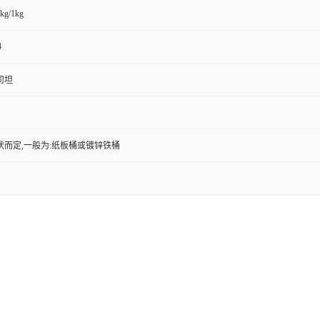
kg/1kg
4
司坦
状而定,一般为:纸板桶或镀锌铁桶