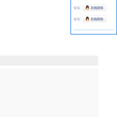
Q Q：
Q Q：