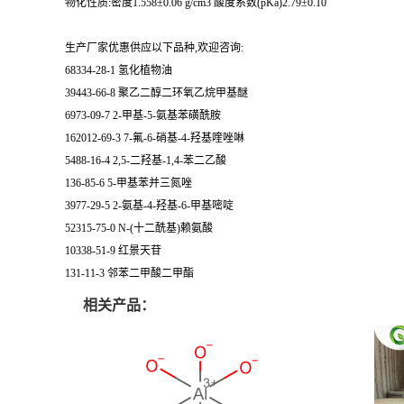
物化性质:密度1.558±0.06 g/cm3 酸度系数(pKa)2.79±0.10
留
生产厂家优惠供应以下品种,欢迎咨询:
68334-28-1 氢化植物油
言
39443-66-8 聚乙二醇二环氧乙烷甲基醚
6973-09-7 2-甲基-5-氨基苯磺酰胺
162012-69-3 7-氟-6-硝基-4-羟基喹唑啉
5488-16-4 2,5-二羟基-1,4-苯二乙酸
136-85-6 5-甲基苯并三氮唑
3977-29-5 2-氨基-4-羟基-6-甲基嘧啶
52315-75-0 N-(十二酰基)赖氨酸
10338-51-9 红景天苷
131-11-3 邻苯二甲酸二甲酯
相关产品：