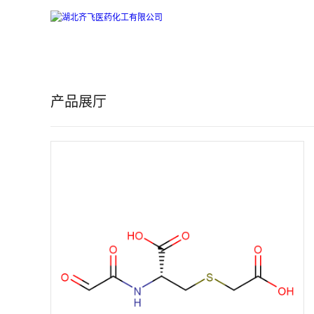
公
司
产品展厅
首
页
公
司
介
绍