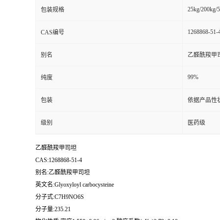
25kg/200kg/5
包装规格
书
1268868-51-
CAS编号
荣
别名
乙醛酰羧甲
誉
99%
纯度
联
包装
依据产品性
系
级别
医药级
方
乙醛酰羧甲司坦
CAS:1268868-51-4
式
别名:乙醛酰羧甲司坦
英文名:Glyoxyloyl carbocysteine
在
分子式:C7H9NO6S
分子量:235.21
线