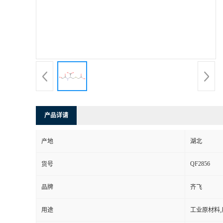
公
司
动
态
产
产品详请
品
产地
湖北
QF2856
展
货号
品牌
齐飞
厅
用途
工业原材料
证