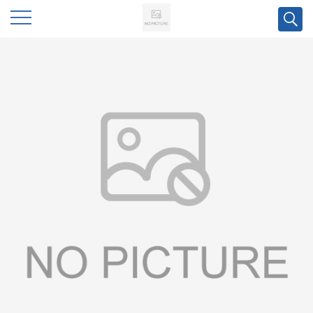
公
司
首
页
公
司
介
绍