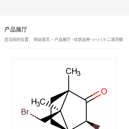
公
司
产品展厅
动
您当前的位置：
网站首页
>
产品展厅
>
优势品种
>
(+)-3,9-二溴茨酮
态
产
品
展
厅
证