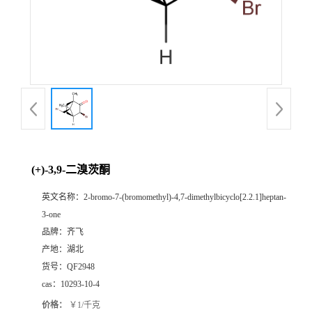
书
荣
誉
联
系
(+)-3,9-二溴茨酮
英文名称：
2-bromo-7-(bromomethyl)-4,7-dimethylbicyclo[2.2.1]heptan-
方
3-one
品牌：
齐飞
式
产地：
湖北
货号：
QF2948
在
cas：
10293-10-4
线
价格：
￥1/千克