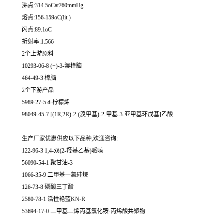
沸点:314.5oCat760mmHg
熔点:156-159oC(lit.)
闪点:89.1oC
折射率:1.566
2个上游原料
10293-06-8 (+)-3-溴樟脑
464-49-3 樟脑
2个下游产品
5989-27-5 d-柠檬烯
98049-45-7 [(1R,2R)-2-(溴甲基)-2-甲基-3-亚甲基环戊基]乙酸
生产厂家优惠供应以下品种,欢迎咨询:
122-96-3 1,4-双(2-羟基乙基)哌嗪
56090-54-1 聚甘油-3
1066-35-9 二甲基一氯硅烷
126-73-8 磷酸三丁酯
2580-78-1 活性艳蓝KN-R
53694-17-0 二甲基二烯丙基氯化铵-丙烯酸共聚物