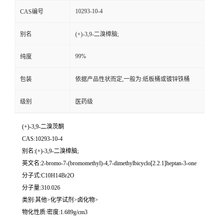
10293-10-4
CAS编号
别名
(+)-3,9-二溴樟脑;
99%
纯度
包装
依据产品性状而定,一般为:纸板桶或镀锌铁桶
级别
医药级
(+)-3,9-二溴茨酮
CAS:10293-10-4
别名:(+)-3,9-二溴樟脑;
英文名:2-bromo-7-(bromomethyl)-4,7-dimethylbicyclo[2.2.1]heptan-3-one
分子式:C10H14Br2O
分子量:310.026
类别:其他>化学试剂>卤化物>
物化性质:密度:1.689g/cm3