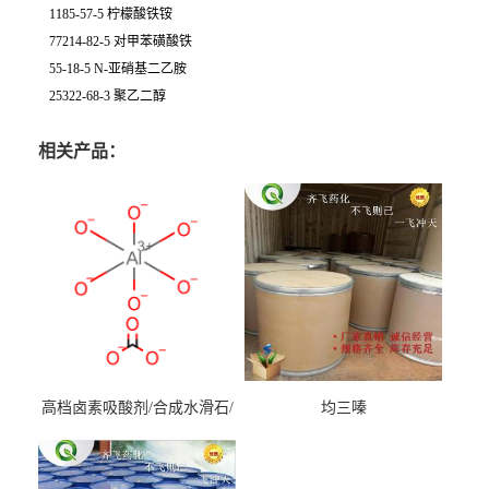
1185-57-5 柠檬酸铁铵
77214-82-5 对甲苯磺酸铁
55-18-5 N-亚硝基二乙胺
25322-68-3 聚乙二醇
相关产品：
高档卤素吸酸剂/合成水滑石/
均三嗪
镁铝水滑石