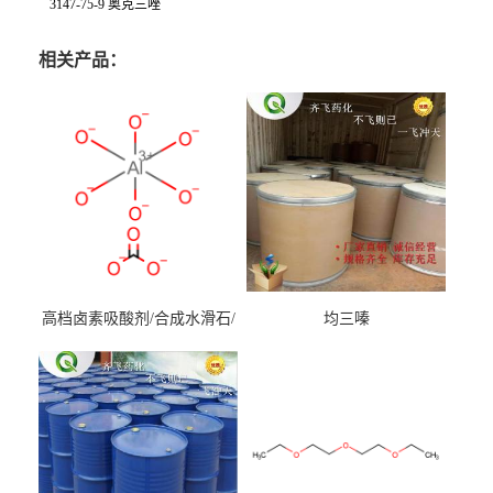
3147-75-9 奥克三唑
相关产品：
高档卤素吸酸剂/合成水滑石/
均三嗪
镁铝水滑石