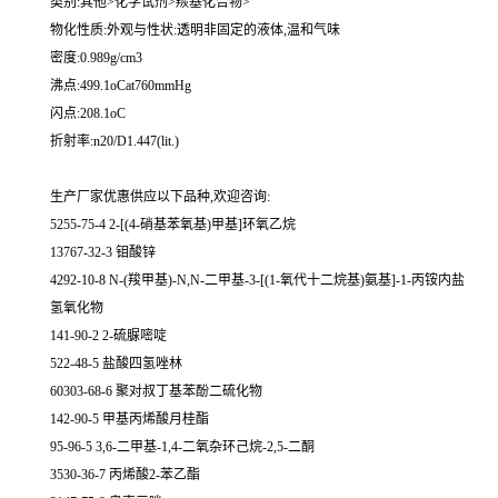
类别:其他>化学试剂>羰基化合物>
物化性质:外观与性状:透明非固定的液体,温和气味
密度:0.989g/cm3
沸点:499.1oCat760mmHg
闪点:208.1oC
折射率:n20/D1.447(lit.)
生产厂家优惠供应以下品种,欢迎咨询:
5255-75-4 2-[(4-硝基苯氧基)甲基]环氧乙烷
13767-32-3 钼酸锌
4292-10-8 N-(羧甲基)-N,N-二甲基-3-[(1-氧代十二烷基)氨基]-1-丙铵内盐
氢氧化物
141-90-2 2-硫脲嘧啶
522-48-5 盐酸四氢唑林
60303-68-6 聚对叔丁基苯酚二硫化物
142-90-5 甲基丙烯酸月桂酯
95-96-5 3,6-二甲基-1,4-二氧杂环己烷-2,5-二酮
3530-36-7 丙烯酸2-苯乙酯