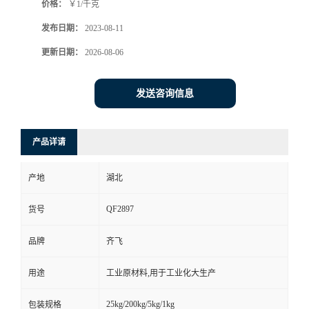
价格：
￥1/千克
书
发布日期：
2023-08-11
更新日期：
2026-08-06
荣
誉
发送咨询信息
联
产品详请
系
产地
湖北
方
QF2897
货号
式
品牌
齐飞
在
用途
工业原材料,用于工业化大生产
线
25kg/200kg/5kg/1kg
包装规格