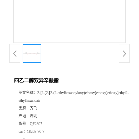
公
司
动
态
产
四乙二醇双异辛酸酯
品
英文名称：
2-[2-[2-[2-(2-ethylhexanoyloxy)ethoxy]ethoxy]ethoxy]ethyl2-
ethylhexanoate
展
品牌：
齐飞
产地：
湖北
厅
货号：
QF2897
cas：
18268-70-7
证