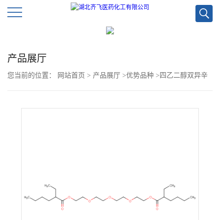
公
产品展厅
司
您当前的位置：
网站首页
>
产品展厅
>
优势品种
>
四乙二醇双异辛
首
酸酯
页
公
司
介
绍