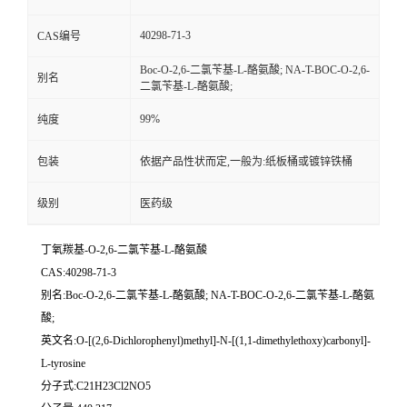
留
40298-71-3
CAS编号
Boc-O-2,6-二氯苄基-L-酪氨酸; NA-T-BOC-O-2,6-
别名
言
二氯苄基-L-酪氨酸;
99%
纯度
包装
依据产品性状而定,一般为:纸板桶或镀锌铁桶
级别
医药级
丁氧羰基-O-2,6-二氯苄基-L-酪氨酸
CAS:40298-71-3
别名:Boc-O-2,6-二氯苄基-L-酪氨酸; NA-T-BOC-O-2,6-二氯苄基-L-酪氨
酸;
英文名:O-[(2,6-Dichlorophenyl)methyl]-N-[(1,1-dimethylethoxy)carbonyl]-
L-tyrosine
分子式:C21H23Cl2NO5