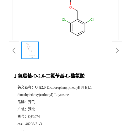
公
司
动
态
产
丁氧羰基-O-2,6-二氯苄基-L-酪氨酸
品
英文名称：
O-[(2,6-Dichlorophenyl)methyl]-N-[(1,1-
dimethylethoxy)carbonyl]-L-tyrosine
展
品牌：
齐飞
产地：
湖北
厅
货号：
QF2974
cas：
40298-71-3
证