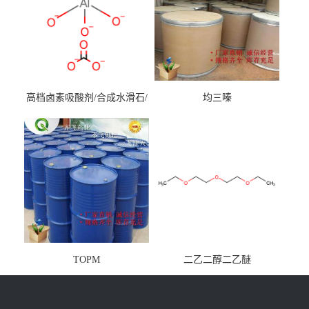
高档卤素吸酸剂/合成水滑石/
均三嗪
镁铝水滑石
TOPM
二乙二醇二乙醚