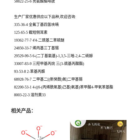
58822-25-6 亮氨酸脑啡肽
生产厂家优惠供应以下品种,欢迎咨询:
335-36-4 全氟丁基四氢呋喃
125-65-5 截短侧耳素
19362-77-7 4'4-二巯基二苯硫醚
24850-33-7 烯丙基三丁基锡
29529-99-5 6-(二丁基氨基)-1,3,5-三唑-2,4-二硫醇
33007-83-9 三羟甲基丙烷 三(3-巯基丙酸酯)
93-53-8 2-苯基丙醛
68928-76-7 二甲基二[(新癸酰)氧]二甲基锡
82200-53-1 4-((6-(丙烯酰氧基)己基)氧基)苯甲酸4-甲氧苯基酯
8003-22-3 溶剂黄33
相关产品：