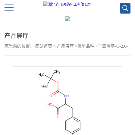
公
产品展厅
司
您当前的位置：
网站首页
>
产品展厅
>
优势品种
>
丁氧羰基-O-2,6-
首
二氯苄基-L-酪氨酸
页
公
司
介
绍