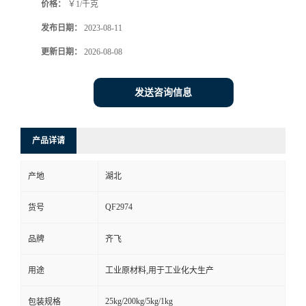
价格：
￥1/千克
书
发布日期：
2023-08-11
更新日期：
2026-08-08
荣
誉
发送咨询信息
联
产品详请
系
产地
湖北
方
QF2974
货号
式
品牌
齐飞
在
用途
工业原材料,用于工业化大生产
线
25kg/200kg/5kg/1kg
包装规格