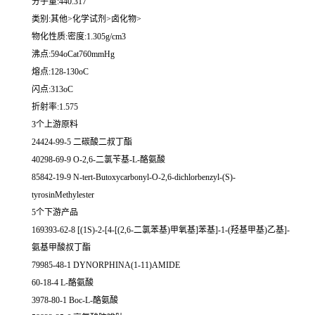
分子量:440.317
类别:其他>化学试剂>卤化物>
物化性质:密度:1.305g/cm3
沸点:594oCat760mmHg
熔点:128-130oC
闪点:313oC
折射率:1.575
3个上游原料
24424-99-5 二碳酸二叔丁酯
40298-69-9 O-2,6-二氯苄基-L-酪氨酸
85842-19-9 N-tert-Butoxycarbonyl-O-2,6-dichlorbenzyl-(S)-
tyrosinMethylester
5个下游产品
169393-62-8 [(1S)-2-[4-[(2,6-二氯苯基)甲氧基]苯基]-1-(羟基甲基)乙基]-
氨基甲酸叔丁酯
79985-48-1 DYNORPHINA(1-11)AMIDE
60-18-4 L-酪氨酸
3978-80-1 Boc-L-酪氨酸