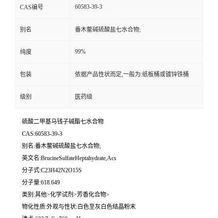
60583-39-3
CAS编号
留
别名
番木鳖碱硫酸盐七水合物;
言
99%
纯度
包装
依据产品性状而定,一般为:纸板桶或镀锌铁桶
级别
医药级
硫酸二甲基马钱子碱酯七水合物
CAS:60583-39-3
别名:番木鳖碱硫酸盐七水合物;
英文名:BrucineSulfateHeptahydrate,Acs
分子式:C23H42N2O15S
分子量:618.649
类别:其他>化学试剂>芳香化合物>
物化性质:外观与性状:白色至灰白色结晶粉末