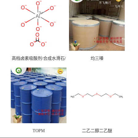
高档卤素吸酸剂/合成水滑石/
均三嗪
镁铝水滑石
TOPM
二乙二醇二乙醚