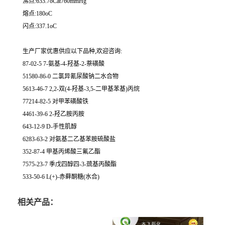
沸点:633.7oCat760mmHg
熔点:180oC
闪点:337.1oC
生产厂家优惠供应以下品种,欢迎咨询:
87-02-5 7-氨基-4-羟基-2-萘磺酸
51580-86-0 二氯异氰尿酸钠二水合物
5613-46-7 2,2-双(4-羟基-3,5-二甲基苯基)丙烷
77214-82-5 对甲苯磺酸铁
4461-39-6 2-羟乙胺丙胺
643-12-9 D-手性肌醇
6283-63-2 对氨基二乙基苯胺硫酸盐
352-87-4 甲基丙烯酸三氟乙酯
7575-23-7 季戊四醇四-3-巯基丙酸酯
533-50-6 L(+)-赤藓酮糖(水合)
相关产品：