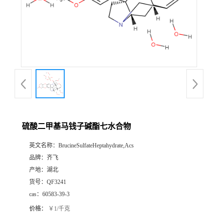
公
司
动
态
产
硫酸二甲基马钱子碱酯七水合物
品
英文名称：
BrucineSulfateHeptahydrate,Acs
品牌：
齐飞
展
产地：
湖北
货号：
QF3241
厅
cas：
60583-39-3
价格：
￥1/千克
证