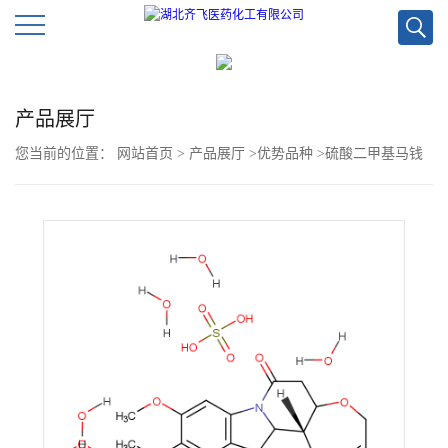
公
产品展厅
司
您当前的位置：
网站首页
>
产品展厅
>
优势品种
>
硫酸二甲基马钱
首
子碱酯七水合物
页
公
司
介
绍