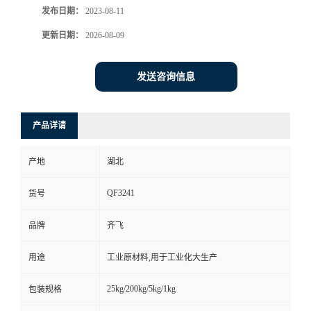
发布日期：
2023-08-11
书
更新日期：
2026-08-09
荣
发送咨询信息
誉
产品详请
联
产地
湖北
系
QF3241
货号
方
品牌
齐飞
式
用途
工业原材料,用于工业化大生产
在
25kg/200kg/5kg/1kg
包装规格
线