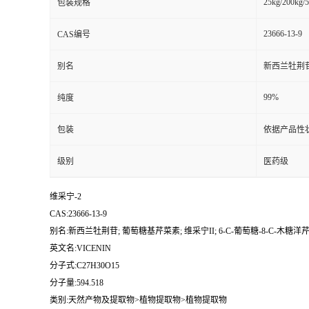
25kg/200kg/5
包装规格
23666-13-9
CAS编号
别名
新西兰牡荆苷;
99%
纯度
包装
依据产品性
级别
医药级
维采宁-2
CAS:23666-13-9
别名:新西兰牡荆苷; 葡萄糖基芹菜素; 维采宁II; 6-C-葡萄糖-8-C-木糖洋芹
英文名:VICENIN
分子式:C27H30O15
分子量:594.518
类别:天然产物及提取物>植物提取物>植物提取物