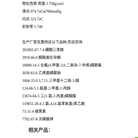
物化性质:密度:1.758g/cm3
沸点:974.7oCat760mmHg
闪点:323.7oC
折射率:1.748
生产厂家优惠供应以下品种,欢迎咨询:
201802-67-7 4-硼酸三苯胺
2919-66-6 醋酸美伦孕酮
16090-14-5 全氟(4-甲基-3,6-二氧杂-7-辛烯)磺酰氟
3039-83-6 乙烯基磺酸钠
1604-35-9 3,7,11-三甲基十二炔-3-醇
124-68-5 2-氨基-2-甲基-1-丙醇
13674-84-5 三(1-氯-2-丙基)磷酸酯
119851-28-4 2-氯-4-(4-氯苯氧基)苯乙酮
73-31-4 褪黑素
7782-87-8 次磷酸钾
相关产品：