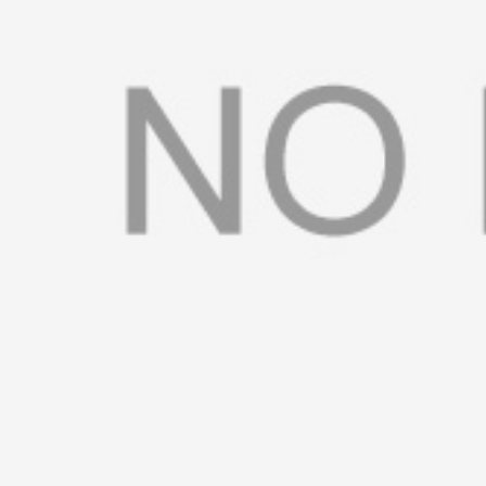
书
荣
誉
联
系
方
式
在
线