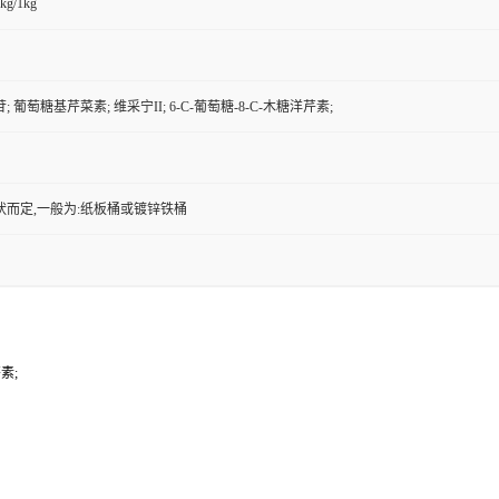
kg/1kg
 葡萄糖基芹菜素; 维采宁II; 6-C-葡萄糖-8-C-木糖洋芹素;
状而定,一般为:纸板桶或镀锌铁桶
素;