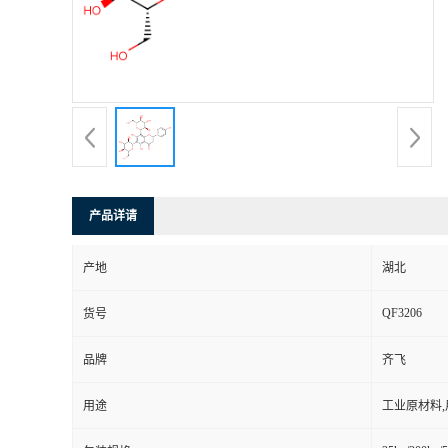
产品详请
产地
湖北
QF3206
货号
品牌
齐飞
用途
工业原材料