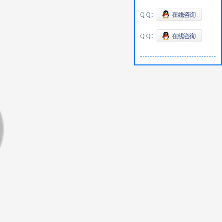
Q Q：
Q Q：