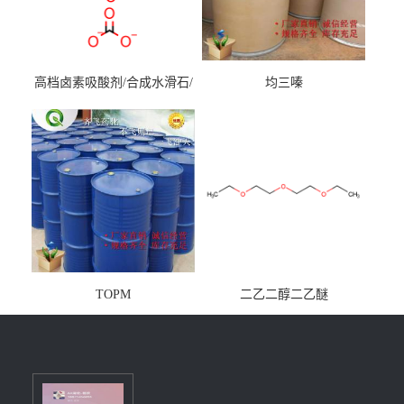
高档卤素吸酸剂/合成水滑石/
均三嗪
镁铝水滑石
TOPM
二乙二醇二乙醚