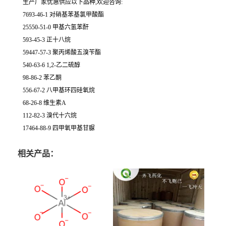
生产厂家优惠供应以下品种,欢迎咨询:
7693-46-1 对硝基苯基氯甲酸酯
25550-51-0 甲基六氢苯酐
593-45-3 正十八烷
59447-57-3 聚丙烯酸五溴苄酯
540-63-6 1,2-乙二硫醇
98-86-2 苯乙酮
556-67-2 八甲基环四硅氧烷
68-26-8 维生素A
112-82-3 溴代十六烷
17464-88-9 四甲氧甲基甘脲
相关产品：