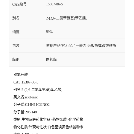
15307-86-5
CAS编号
留
别名
2-(2,6-二氯苯氨基)苯乙酸;
言
99%
纯度
包装
依据产品性状而定,一般为:纸板桶或镀锌铁桶
级别
医药级
双氯芬酸
CAS:15307-86-5
别名:2-(2,6-二氯苯氨基)苯乙酸;
英文名:iclofenac
分子式:C14H11Cl2NO2
分子量:296.149
类别:生物及医药化学品>药物杂质>化学药物
物化性质:外观与性状:白色至淡黄色结晶粉末