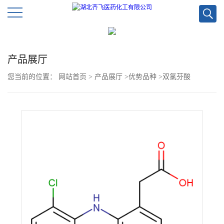
公
产品展厅
司
您当前的位置：
网站首页
>
产品展厅
>
优势品种
>
双氯芬酸
首
页
公
司
介
绍