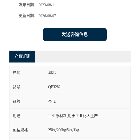
发布日期：
2023-08-11
书
更新日期：
2026-08-07
荣
发送咨询信息
誉
产品详请
联
产地
湖北
系
QF3282
货号
方
品牌
齐飞
式
用途
工业原材料,用于工业化大生产
在
25kg/200kg/5kg/1kg
包装规格
线