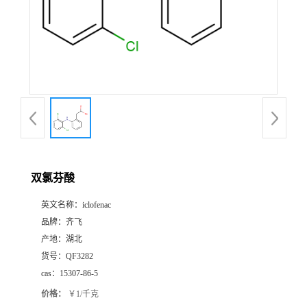
公
司
动
态
产
双氯芬酸
品
英文名称：
iclofenac
品牌：
齐飞
展
产地：
湖北
货号：
QF3282
厅
cas：
15307-86-5
价格：
￥1/千克
证