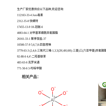
生产厂家优惠供应以下品种,欢迎咨询:
112163-33-4 Joro毒素
2312-35-8 快螨特
17455-13-9 18-冠醚-6
4083-64-1 对甲基苯磺酰异氰酸酯
26161-33-1 聚季铵盐-37
10500-57-9 5,6,7,8-四氢喹啉
3779-63-3 (2,4,6-三氧代三嗪-1,3,5(2H,4H,6H)-三基)三(六亚甲基)异氰酸
92-88-6 4,4'-二羟基联苯
483-63-6 克罗米通
771-50-6 3-吲哚甲酸
相关产品：