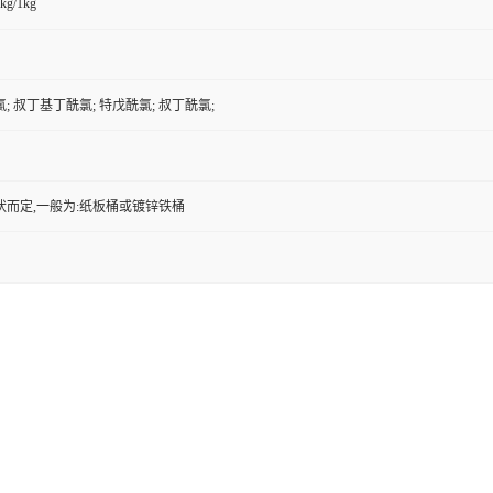
kg/1kg
; 叔丁基丁酰氯; 特戊酰氯; 叔丁酰氯;
状而定,一般为:纸板桶或镀锌铁桶