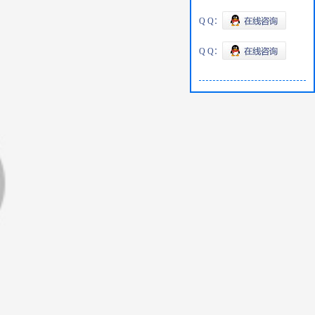
Q Q：
Q Q：