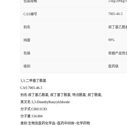
25kg/200kg/5
包装规格
7065-46-5
CAS编号
别名
叔丁基乙酰氯
99%
纯度
包装
依据产品性
级别
医药级
3,3-二甲基丁酰氯
CAS:7065-46-5
别名:叔丁基乙酰氯; 叔丁基丁酰氯; 特戊酰氯; 叔丁酰氯;
英文名:3,3-Dimethylbutyrylchloride
分子式:C6H11ClO
分子量:134.604
类别:生物及医药化学品>医药中间体>化学药物