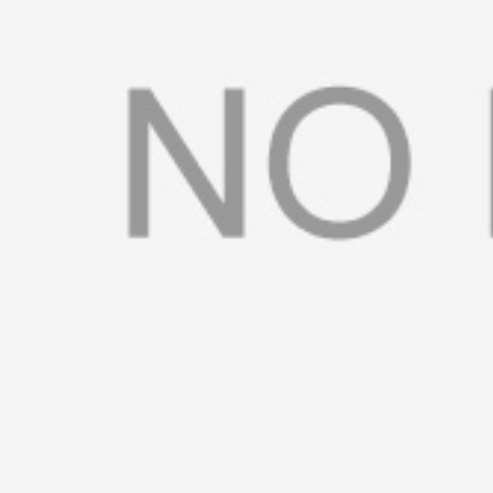
书
荣
誉
联
系
方
式
在
线