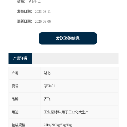
价格：
￥1/千克
书
发布日期：
2023-08-11
更新日期：
2026-08-06
荣
誉
发送咨询信息
联
产品详请
系
产地
湖北
方
QF3401
货号
式
品牌
齐飞
在
用途
工业原材料,用于工业化大生产
线
25kg/200kg/5kg/1kg
包装规格