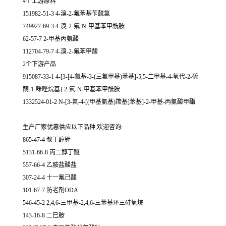
4个上游原料
151982-51-3 4-溴-2-氟苯基苄酰氯
749927-69-3 4-溴-2-氟-N-甲基苯甲酰胺
62-57-7 2-甲基丙氨酸
112704-79-7 4-溴-2-氟苯甲酸
2个下游产品
915087-33-1 4-[3-[4-氰基-3-(三氟甲基)苯基]-5,5-二甲基-4-氧代-2-硫
酮-1-咪唑烷基]-2-氟-N-甲基苯甲酰胺
1332524-01-2 N-[3-氟-4-[(甲基氨基)羰基]苯基]-2-甲基-丙氨酸甲酯
生产厂家优惠供应以下品种,欢迎咨询:
865-47-4 叔丁醇钾
5131-66-8 丙二醇丁醚
557-66-4 乙胺盐酸盐
307-24-4 十一氟已酸
101-67-7 防老剂ODA
546-45-2 2,4,6-三甲基-2,4,6-三苯基环三硅氧烷
143-16-8 二已胺