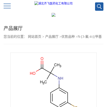
公
产品展厅
司
您当前的位置：
网站首页
>
产品展厅
>
优势品种
>
N-[3-氟-4-[(甲基
首
氨基)羰基]苯基]-2-甲基-丙氨酸
页
公
司
介
绍