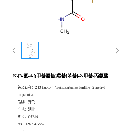
公
司
动
态
产
N-[3-氟-4-[(甲基氨基)羰基]苯基]-2-甲基-丙氨酸
品
英文名称：
2-[3-fluoro-4-(methylcarbamoyl)anilino]-2-methyl-
propanoicaci
展
品牌：
齐飞
产地：
湖北
厅
货号：
QF3401
cas：
1289942-66-0
证