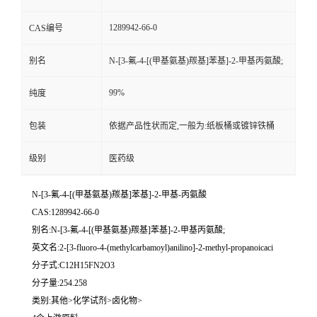
留
1289942-66-0
CAS编号
别名
N-[3-氟-4-[(甲基氨基)羰基]苯基]-2-甲基丙氨酸;
言
99%
纯度
包装
依据产品性状而定,一般为:纸板桶或镀锌铁桶
级别
医药级
N-[3-氟-4-[(甲基氨基)羰基]苯基]-2-甲基-丙氨酸
CAS:1289942-66-0
别名:N-[3-氟-4-[(甲基氨基)羰基]苯基]-2-甲基丙氨酸;
英文名:2-[3-fluoro-4-(methylcarbamoyl)anilino]-2-methyl-propanoicaci
分子式:C12H15FN2O3
分子量:254.258
类别:其他>化学试剂>卤化物>