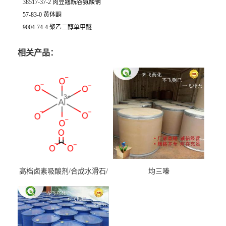
38517-37-2 肉豆蔻酰谷氨酸钠
57-83-0 黄体酮
9004-74-4 聚乙二醇单甲醚
相关产品：
高档卤素吸酸剂/合成水滑石/
均三嗪
镁铝水滑石