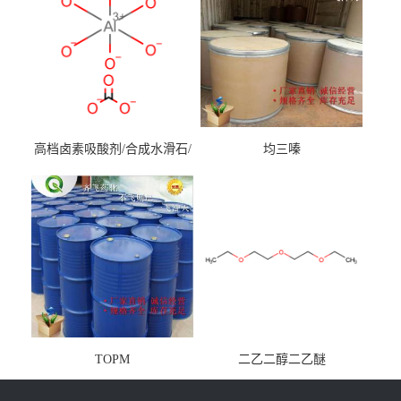
高档卤素吸酸剂/合成水滑石/
均三嗪
镁铝水滑石
TOPM
二乙二醇二乙醚