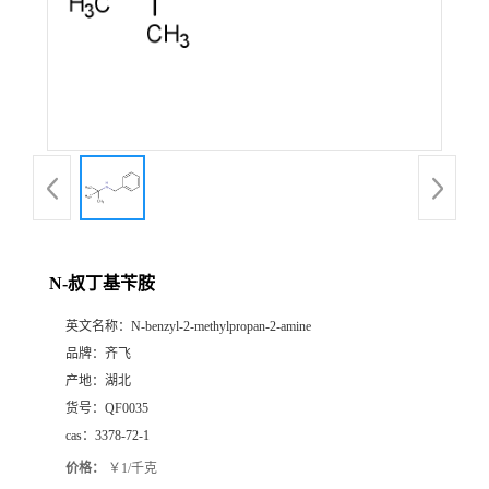
公
司
动
态
产
N-叔丁基苄胺
品
英文名称：
N-benzyl-2-methylpropan-2-amine
品牌：
齐飞
展
产地：
湖北
货号：
QF0035
厅
cas：
3378-72-1
价格：
￥1/千克
证