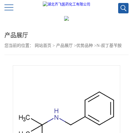
公
产品展厅
司
您当前的位置：
网站首页
>
产品展厅
>
优势品种
>
N-叔丁基苄胺
首
页
公
司
介
绍