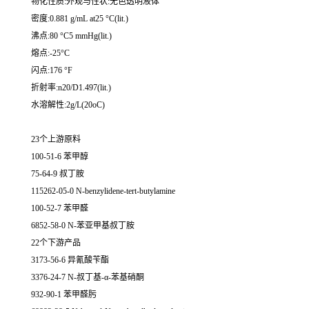
物化性质:外观与性状:无色透明液体
密度:0.881 g/mL at25 °C(lit.)
沸点:80 °C5 mmHg(lit.)
熔点:-25°C
闪点:176 °F
折射率:n20/D1.497(lit.)
水溶解性:2g/L(20oC)
23个上游原料
100-51-6 苯甲醇
75-64-9 叔丁胺
115262-05-0 N-benzylidene-tert-butylamine
100-52-7 苯甲醛
6852-58-0 N-苯亚甲基叔丁胺
22个下游产品
3173-56-6 异氰酸苄酯
3376-24-7 N-叔丁基-α-苯基硝酮
932-90-1 苯甲醛肟