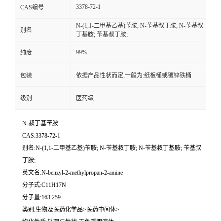
3378-72-1
CAS编号
留
N-(1,1-二甲基乙基)苄胺; N-苄基叔丁胺; N-苄基叔
别名
丁基胺; 苄基叔丁胺;
言
99%
纯度
包装
依据产品性状而定,一般为:纸板桶或镀锌铁桶
级别
医药级
N-叔丁基苄胺
CAS:3378-72-1
别名:N-(1,1-二甲基乙基)苄胺; N-苄基叔丁胺; N-苄基叔丁基胺; 苄基叔
丁胺;
英文名:N-benzyl-2-methylpropan-2-amine
分子式:C11H17N
分子量:163.259
类别:生物及医药化学品>医药中间体>