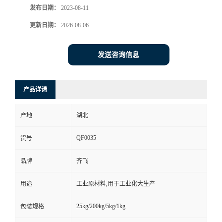
发布日期：
2023-08-11
书
更新日期：
2026-08-06
荣
发送咨询信息
誉
产品详请
联
产地
湖北
系
QF0035
货号
方
品牌
齐飞
式
用途
工业原材料,用于工业化大生产
在
25kg/200kg/5kg/1kg
包装规格
线